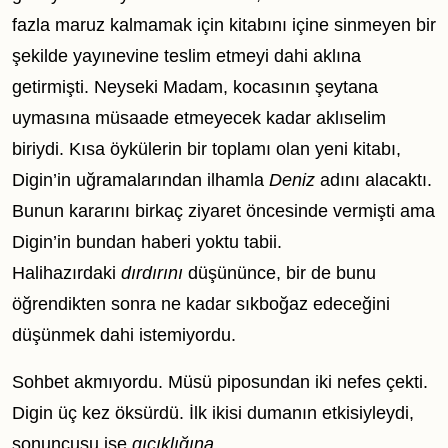
fazla maruz kalmamak için kitabını içine sinmeyen bir
şekilde yayınevine teslim etmeyi dahi aklına
getirmişti. Neyseki Madam, kocasının şeytana
uymasına müsaade etmeyecek kadar aklıselim
biriydi. Kısa öykülerin bir toplamı olan yeni kitabı,
Digin’in uğramalarından ilhamla
Deniz
adını alacaktı.
Bunun kararını birkaç ziyaret öncesinde vermişti ama
Digin’in bundan haberi yoktu tabii.
Halihazırdaki
dırdırını
düşününce, bir de bunu
öğrendikten sonra ne kadar sıkboğaz edeceğini
düşünmek dahi istemiyordu.
Sohbet akmıyordu. Müsü piposundan iki nefes çekti.
Digin üç kez öksürdü. İlk ikisi dumanın etkisiyleydi,
sonuncusu ise
gıcıklığına
.