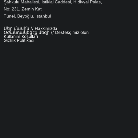
Şahkulu Mahallesi, İstiklal Caddesi, Hıdivyal Palas,
No: 231, Zemin Kat
Tünel, Beyoğlu, İstanbul
Մեր մասին // Hakkımızda
Footer menu
Օժանդակեցէք մեզի // Destekçimiz olun
Kullanım Koşulları
Gizlilik Politikası