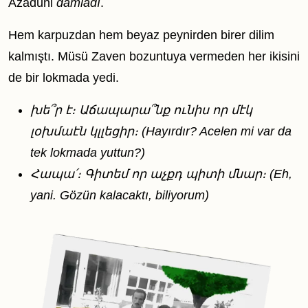
Azaduhi
damladı
.
Hem karpuzdan hem beyaz peynirden birer dilim
kalmıştı. Müsü Zaven bozuntuya vermeden her ikisini
de bir lokmada yedi.
խե՞ր է։ Աճապարա՞նք ունիս որ մէկ
լօխմաէն կլլեցիր։ (Hayırdır? Acelen mi var da
tek lokmada yuttun?)
Հապա՛։ Գիտեմ որ աչքդ պիտի մնար։ (Eh,
yani. Gözün kalacaktı, biliyorum)