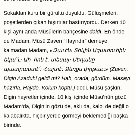
Sokaktan kuru bir gürültü duyuldu. Gülüşmeleri,
poşetlerden çıkan hışırtılar bastırıyordu. Derken 10
kişi aynı anda Müsülerin bahçesine
daldı
. En önde
de Madam. Müsü Zaven “Hayırdır” demeye
kalmadan Madam,
«Զաւէն։ Տիկին Ազատուհին
եկա՞ւ։ Ահ, հոն է, տեսայ։ Սեղանը
պատրաստէ՛։ Հայտէ։ Ձեռքս փրթաւ։»
(Zaven,
Digin Azaduhi geldi mi? Hah, orada, gördüm. Masayı
hazırla. Hayde. Kolum koptu.)
dedi. Müsü şaşkın,
Digin hayretler içinde. 10 kişi içinde Müsü’nün gözü
Madam’da, Digin’in gözü de, aklı da, kalbi de değil o
kalabalıkta, hiçbir yerde görmeyi beklemediği başka
birinde.