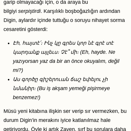
garip olmayacağı için, o da araya bu
bilgiyi
serpiştirdi
. Karşılıklı boşboğazlığın ardından
Digin, aylardır içinde tuttuğu o soruyu nihayet sorma
cesaretini gösterdi:
Էհ, հայտէ՛։ Ինչ կը գրես կոր նէ գրէ տէ
կարդանք այլեւս։ Չէ՞ մի։ (Eh, hayde. Ne
yazıyorsan yaz da bir an önce okuyalım, değil
mi?)
Աս գործը գիշերուան ճաշ եփելու չի
նմանիր։ (Bu iş akşam yemeği pişirmeye
benzemez!)
Müsü yeni kitabına ilişkin ser verip sır vermezken, bu
durum Digin’in merakını iyice katlanılmaz hale
getiriyordu. Öyle ki artık Zaven, sırf bu sorulara daha