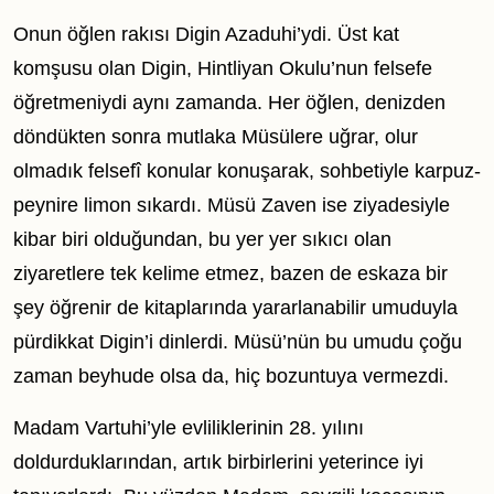
Onun öğlen rakısı Digin Azaduhi’ydi. Üst kat
komşusu olan Digin, Hintliyan Okulu’nun felsefe
öğretmeniydi aynı zamanda. Her öğlen, denizden
döndükten sonra mutlaka Müsülere uğrar, olur
olmadık felsefî konular konuşarak, sohbetiyle karpuz-
peynire limon sıkardı. Müsü Zaven ise ziyadesiyle
kibar biri olduğundan, bu yer yer sıkıcı olan
ziyaretlere tek kelime etmez, bazen de eskaza bir
şey öğrenir de kitaplarında yararlanabilir umuduyla
pürdikkat Digin’i dinlerdi. Müsü’nün bu umudu çoğu
zaman beyhude olsa da, hiç bozuntuya vermezdi.
Madam Vartuhi’yle evliliklerinin 28. yılını
doldurduklarından, artık birbirlerini yeterince iyi