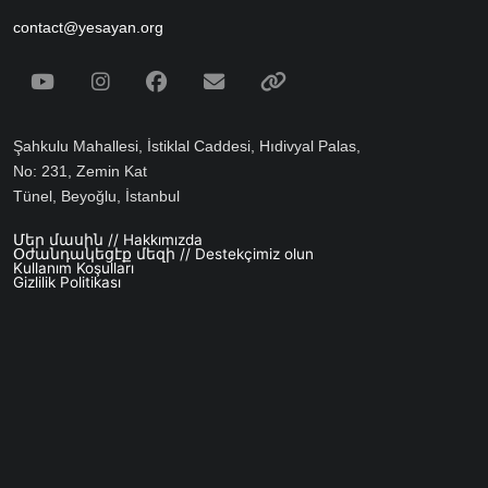
contact@yesayan.org
Social Media
Youtube
Instagram
Facebook
Email
Spotify
Şahkulu Mahallesi, İstiklal Caddesi, Hıdivyal Palas,
No: 231, Zemin Kat
Tünel, Beyoğlu, İstanbul
Մեր մասին // Hakkımızda
Footer menu
Օժանդակեցէք մեզի // Destekçimiz olun
Kullanım Koşulları
Gizlilik Politikası