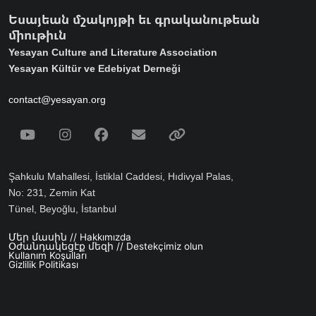
Եսայեան մշակոյթի եւ գրականութեան
միութիւն
Yesayan Culture and Literature Association
Yesayan Kültür ve Edebiyat Derneği
contact@yesayan.org
Social Media
Youtube
Instagram
Facebook
Email
Spotify
Şahkulu Mahallesi, İstiklal Caddesi, Hıdivyal Palas,
No: 231, Zemin Kat
Tünel, Beyoğlu, İstanbul
Մեր մասին // Hakkımızda
Footer menu
Օժանդակեցէք մեզի // Destekçimiz olun
Kullanım Koşulları
Gizlilik Politikası