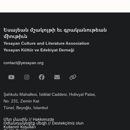
Եսայեան մշակոյթի եւ գրականութեան
միութիւն
Yesayan Culture and Literature Association
Yesayan Kültür ve Edebiyat Derneği
contact@yesayan.org
Social Media
Youtube
Instagram
Facebook
Email
Spotify
Şahkulu Mahallesi, İstiklal Caddesi, Hıdivyal Palas,
No: 231, Zemin Kat
Tünel, Beyoğlu, İstanbul
Մեր մասին // Hakkımızda
Footer menu
Օժանդակեցէք մեզի // Destekçimiz olun
Kullanım Koşulları