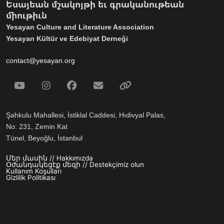
Եսայեան մշակոյթի եւ գրականութեան
միութիւն
Yesayan Culture and Literature Association
Yesayan Kültür ve Edebiyat Derneği
contact@yesayan.org
Social Media
Youtube
Instagram
Facebook
Email
Spotify
Şahkulu Mahallesi, İstiklal Caddesi, Hıdivyal Palas,
No: 231, Zemin Kat
Tünel, Beyoğlu, İstanbul
Մեր մասին // Hakkımızda
Footer menu
Օժանդակեցէք մեզի // Destekçimiz olun
Kullanım Koşulları
Gizlilik Politikası