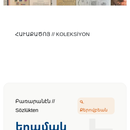
ՀԱՒԱՔԱԾՈՅ // KOLEKSİYON
Փայլինէ Եդուարդ
Թովմասեան
Payline Yetvart Tomasyan
Բառարանէն //
Գ.
Sözlükten
Քերովբեան
երամակ