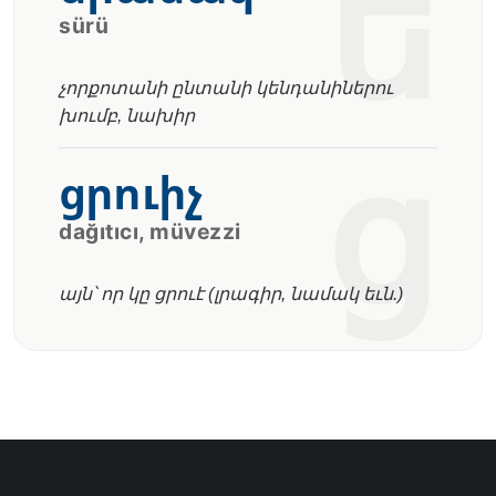
ե
sürü
չորքոտանի ընտանի կենդանիներու
խումբ, նախիր
ց
ցրուիչ
dağıtıcı, müvezzi
այն՝ որ կը ցրուէ (լրագիր, նամակ եւն.)