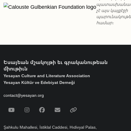
պատասխանա
չէ այս կայքէջի
պարունակութ
համար։
Եսայեան մշակոյթի եւ գրականութեան
միութիւն
Yesayan Culture and Literature Association
Yesayan Kültür ve Edebiyat Derneği
contact@yesayan.org
Social Media
Youtube
Instagram
Facebook
Email
Spotify
Şahkulu Mahallesi, İstiklal Caddesi, Hıdivyal Palas,