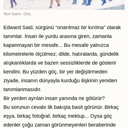
Görsel açıklaması:
Nuri İyem- Göç
Edward Said, sürgünü “onarılmaz bir kırılma” olarak
tanımlar. İnsan ile yurdu arasına giren, zamanla
kapanmayan bir mesafe... Bu mesafe yalnızca
kilometrelerle ölçülmez; dilde, hatıralarda, gündelik
alışkanlıklarda ve bazen sessizliklerde de gösterir
kendini. Bu yüzden göç, bir yer değiştirmeden
ziyade, insanın dünyayla kurduğu ilişkinin yeniden
tanımlanmasıdır.
Bir yerden ayrılan insan yanında ne götürür?
Bu sorunun cevabı ilk bakışta basit görünür. Birkaç
eşya, birkaç fotoğraf, birkaç mektup... Oysa göç
edenler çoğu zaman görünmeyenleri beraberinde