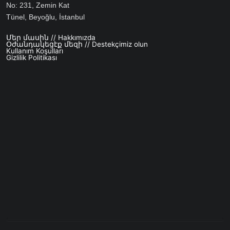
No: 231, Zemin Kat
Tünel, Beyoğlu, İstanbul
Մեր մասին // Hakkımızda
Footer menu
Օժանդակեցէք մեզի // Destekçimiz olun
Kullanım Koşulları
Gizlilik Politikası