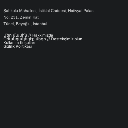
Şahkulu Mahallesi, İstiklal Caddesi, Hıdivyal Palas,
No: 231, Zemin Kat
Tünel, Beyoğlu, İstanbul
Մեր մասին // Hakkımızda
Footer menu
Օժանդակեցէք մեզի // Destekçimiz olun
Kullanım Koşulları
Gizlilik Politikası