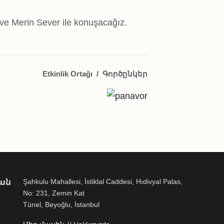
e Merin Sever ile konuşacağız.
Etkinlik Ortağı
/
Գործընկեր
ան
Şahkulu Mahallesi, İstiklal Caddesi, Hıdivyal Palas,
No: 231, Zemin Kat
Tünel, Beyoğlu, İstanbul