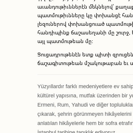
աւանդութիւններէն մեկնելով՝ քաղ
պատմութիւնները կը փոխանցէ հան
լեզուներով փոխանցուած պատմութիւ
հանդիպինք ճաշասեղանի մը շուրջ, ե
այլ պատմութեան մը։
Ցուցադրութենէն ետք պիտի զրուցե
ճաշագիտութեան մշակութաբան եւ 
Yüzyıllardır farklı medeniyetlere ev sahi
kültürel yapısına, mutfak üzerinden bir y
Ermeni, Rum, Yahudi ve diğer toplulukla
çıkarak, şehrin görünmeyen hikâyelerini i
anlatılan hikâyelerle hem bir sofra etraf
İstanbul tarihine tanıklık ediyoruz.