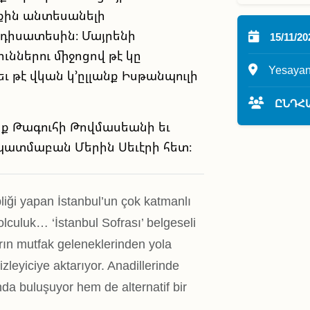
աքին անտեսանելի
դիսատեսին։ Մայրենի
15/11/20
ններու միջոցով թէ կը
Yesayan
ւ թէ վկան կ՚ըլլանք Իսթանպուլի
ԸՆԴՀԱ
նք Թագուհի Թովմասեանի եւ
պատմաբան Մերին Սեւէրի հետ։
pliği yapan İstanbul’un çok katmanlı
olculuk… ‘İstanbul Sofrası’ belgeseli
rın mutfak geleneklerinden yola
zleyiciye aktarıyor. Anadillerinde
ında buluşuyor hem de alternatif bir