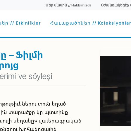
Մեր մասին // Hakkımızda
Օժանդակեցէք մեզ
Secondary menu
avigation
ր // Etkinlikler
Հաւաքածոներ // Koleksiyonla
 – Ֆիլմի
րոյց
erimi ve söyleşi
ութիւններու տուն եղած
յին տարածքը կը պտտինք
պուլի սեղանը» վաւերագրական
այնքներու խոհանոցային