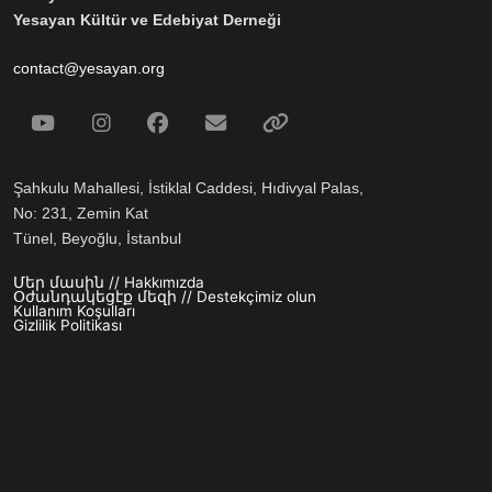
Yesayan Kültür ve Edebiyat Derneği
contact@yesayan.org
Social Media
Youtube
Instagram
Facebook
Email
Spotify
Şahkulu Mahallesi, İstiklal Caddesi, Hıdivyal Palas,
No: 231, Zemin Kat
Tünel, Beyoğlu, İstanbul
Մեր մասին // Hakkımızda
Footer menu
Օժանդակեցէք մեզի // Destekçimiz olun
Kullanım Koşulları
Gizlilik Politikası