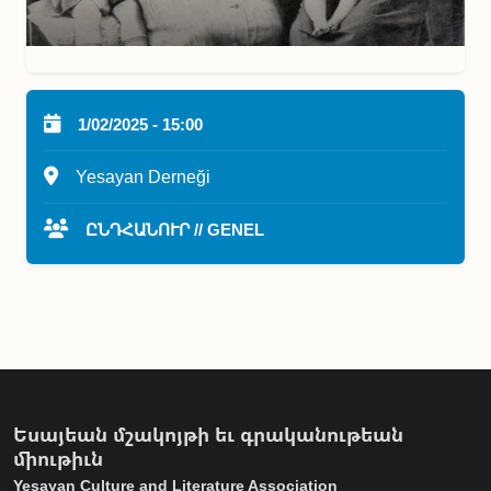
1/02/2025 - 15:00
Yesayan Derneği
ԸՆԴՀԱՆՈՒՐ // GENEL
Եսայեան մշակոյթի եւ գրականութեան
միութիւն
Yesayan Culture and Literature Association