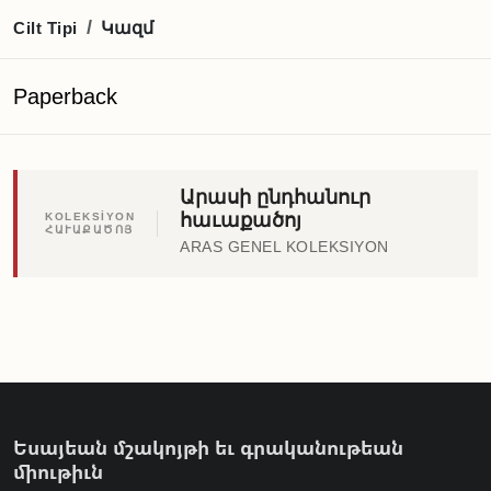
Կազմ
/
Cilt Tipi
Paperback
Արասի ընդհանուր
հաւաքածոյ
KOLEKSİYON
ՀԱՒԱՔԱԾՈՅ
ARAS GENEL KOLEKSIYON
Եսայեան մշակոյթի եւ գրականութեան
միութիւն