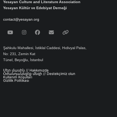
Yesayan Culture and Literature Association
Yesayan Kültür ve Edebiyat Derneği
contact@yesayan.org
Social Media
Youtube
Instagram
Facebook
Email
Spotify
Şahkulu Mahallesi, İstiklal Caddesi, Hıdivyal Palas,
No: 231, Zemin Kat
Tünel, Beyoğlu, İstanbul
Մեր մասին // Hakkımızda
Footer menu
Օժանդակեցէք մեզի // Destekçimiz olun
Kullanım Koşulları
Gizlilik Politikası