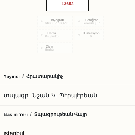
13652
Biyografi
Fotoğraf
Կենսագրութիւն
Լուսանկար
Harita
İllüstrasyon
Քարտէս
0
Dizin
Ցանկ
Հրատարակիչ
/
Yayıncı
տպագր. Նշան Կ. Պէրպէրեան
Տպագրութեան Վայր
/
Basım Yeri
istanbul