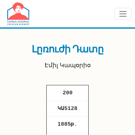
Skip to main content
Լըռուժի Դատը
Էմիլ Կապօրիօ
200
ԿԱ5128
1885թ.