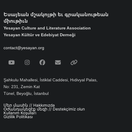
Եսայեան մշակոյթի եւ գրականութեան
միութիւն
Yesayan Culture and Literature Association
Yesayan Kültür ve Edebiyat Derneği
contact@yesayan.org
Social Media
Youtube
Instagram
Facebook
Email
Spotify
Şahkulu Mahallesi, İstiklal Caddesi, Hıdivyal Palas,
No: 231, Zemin Kat
Tünel, Beyoğlu, İstanbul
Մեր մասին // Hakkımızda
Footer menu
Օժանդակեցէք մեզի // Destekçimiz olun
Kullanım Koşulları
Gizlilik Politikası