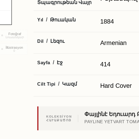
Տպագրութեան Վայր
.
Թուական
/
Yıl
1884
Fotoğraf
Լուսանկար
Լեզու
/
Dil
Armenian
İllüstrasyon
0
Էջ
/
Sayfa
414
Կազմ
/
Cilt Tipi
Hard Cover
Փայլինէ Եդուարդ
KOLEKSİYON
ՀԱՒԱՔԱԾՈՅ
PAYLINE YETVART TOM