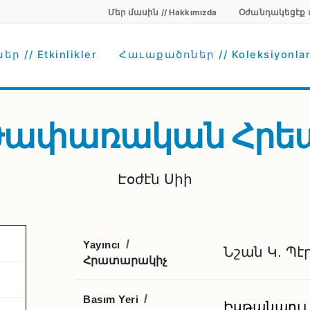
Մեր մասին // Hakkımızda
Օժանդակեցէք մեզ
Secondary menu
avigation
ր // Etkinlikler
Հաւաքածոներ // Koleksiyonla
ափառական Հրե
Էօժէն Սիի
/
Yayıncı
Նշան Կ. Պ
Հրատարակիչ
6
/
Basım Yeri
Իսթանպուլ /