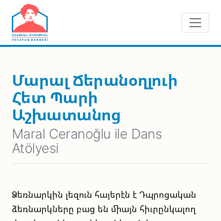
Skip to main content
Մարալ Ճերանօղլուի
Հետ Պարի
Աշխատանոց
Maral Ceranoğlu ile Dans
Atölyesi
Ձեռնարկին լեզուն հայերէն է Դպրոցական
ձեռնարկները բաց են միայն հիւրընկալող