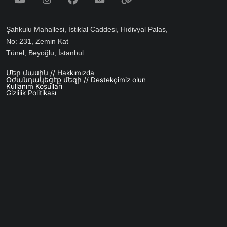
Şahkulu Mahallesi, İstiklal Caddesi, Hıdivyal Palas,
No: 231, Zemin Kat
Tünel, Beyoğlu, İstanbul
Մեր մասին // Hakkımızda
Footer menu
Օժանդակեցէք մեզի // Destekçimiz olun
Kullanım Koşulları
Gizlilik Politikası