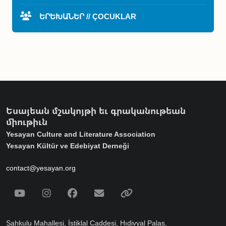
ԵՐԵԽԱՆԵՐ // ÇOCUKLAR
Եսայեան մշակոյթի եւ գրականութեան
միութիւն
Yesayan Culture and Literature Association
Yesayan Kültür ve Edebiyat Derneği
contact@yesayan.org
Social Media
Youtube
Instagram
Facebook
Email
Spotify
Şahkulu Mahallesi, İstiklal Caddesi, Hıdivyal Palas,