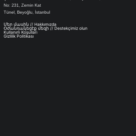
No: 231, Zemin Kat
Tünel, Beyoğlu, İstanbul
Մեր մասին // Hakkımızda
Footer menu
Օժանդակեցէք մեզի // Destekçimiz olun
Kullanım Koşulları
Gizlilik Politikası