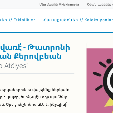
Մեր մասին // Hakkımızda
Օժանդակեցէք մեզ
Secondary menu
avigation
ր // Etkinlikler
Հաւաքածոներ // Koleksiyonla
 վառէ՛ - Թատրոնի
ան Քերովբեան
o Atölyesi
երկաներուն եւ վայելե՛նք ներկան։
՞ւր է կայծը, եւ ինչպէ՞ս ողջ պահենք
րեմ։ Եթէ շունչերնիս մէկ է, ինչպիսի՞