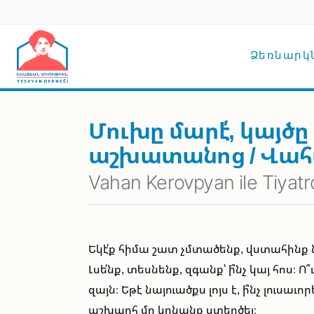
Skip to main content
Main n
Ձեռնարկնե
Մուխը մարէ՛, կայծը
աշխատանոց / Վահ
Vahan Kerovpyan ile Tiyatr
Եկէ՛ք հիմա շատ չմտածենք, վստահինք ն
Լսե՛նք, տեսնենք, զգանք՝ ի՞նչ կայ հոս։ Ո
զայն։ Եթէ նայուածքս լոյս է, ի՞նչ լուսաւո
աշխարհ մը կրնանք ստեղծել։