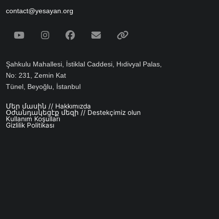
contact@yesayan.org
Social Media
Youtube
Instagram
Facebook
Email
Spotify
Şahkulu Mahallesi, İstiklal Caddesi, Hıdivyal Palas,
No: 231, Zemin Kat
Tünel, Beyoğlu, İstanbul
Մեր մասին // Hakkımızda
Footer menu
Օժանդակեցէք մեզի // Destekçimiz olun
Kullanım Koşulları
Gizlilik Politikası