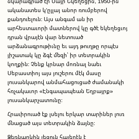
նկարագրած էր Մայր Եկեղեցին, 1950-ին
ականատես կ’ըլլայ անոր ռումբերով
քանդուելուն։ Այս անգամ ան իր
արհեստաւորի մատներով կը գծէ եկեղեցւոյ
դրան վրայէն վար նետուած
արձանագրութիւնը եւ այդ թուղթը որպէս
յիշատակ կը ձգէ մեզի՝ իր տետրակին
կողքին։ Չենք կրնար մոռնալ նաեւ
Սեբաստիոյ այս յուշերու մէկ մասը
լուսանկարով անմահացուցած ժամանակի
հռչակաւոր «Էնգապապեան Եղբայրք»
լուսանկարչատունը։
Հրաւիրուած էք լսելու երկար տարիներ լուռ
մնացած այս տետրակին ձայնը։
Ձեռնարկին լեզուն հայերէն է