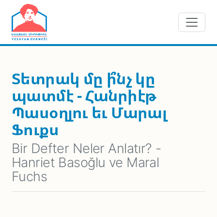
Skip to main content
Տետրակ մը ի՞նչ կը
պատմէ - Հանրիէթ
Պասօղլու եւ Մարալ
Ֆուքս
Bir Defter Neler Anlatır? -
Hanriet Basoğlu ve Maral
Fuchs