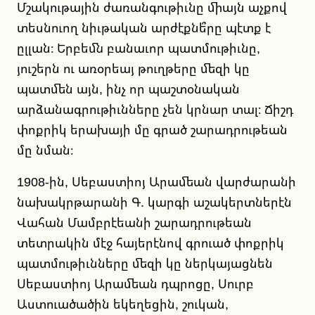
Մշակութային ժառանգութիւնը միայն աչքով
տեսնուող նիւթական արժէքնե՞րը պէտք է
ըլլան։ Երբեմն բանաւոր պատմութիւնը,
յուշերն ու առօրեայ թուղթերը մեզի կը
պատմեն այն, ինչ որ պաշտօնական
արձանագրութիւնները չեն կրնար տալ։ Ճիշդ
փոքրիկ երախայի մը գրած շարադրութեան
մը նման։
1908-ին, Սեբաստիոյ Արամեան վարժարանի
նախակրթարանի Գ. կարգի աշակերտներէն
Վահան Մամբրէեանի շարադրութեան
տետրակին մէջ հայերէնով գրուած փոքրիկ
պատմութիւնները մեզի կը ներկայացնեն
Սեբաստիոյ Արամեան դպրոցը, Սուրբ
Աստուածածին եկեղեցին, շուկան,