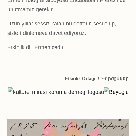
Ermeni fotoğraf stüdyosu Encababian Fréres’i de
unutmamız gerekir…
Uzun yıllar sessiz kalan bu defterin sesi olup,
sizleri dinlemeye davet ediyoruz.
Etkinlik dili Ermenicedir
Etkinlik Ortağı
/
Գործընկեր