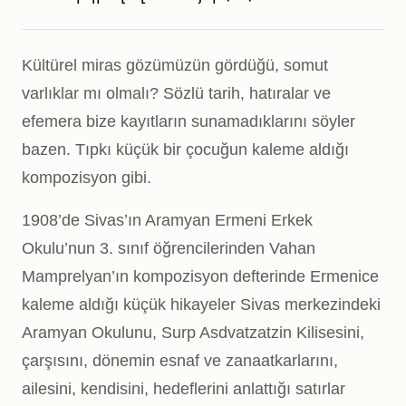
Kültürel miras gözümüzün gördüğü, somut
varlıklar mı olmalı? Sözlü tarih, hatıralar ve
efemera bize kayıtların sunamadıklarını söyler
bazen. Tıpkı küçük bir çocuğun kaleme aldığı
kompozisyon gibi.
1908’de Sivas’ın Aramyan Ermeni Erkek
Okulu’nun 3. sınıf öğrencilerinden Vahan
Mamprelyan’ın kompozisyon defterinde Ermenice
kaleme aldığı küçük hikayeler Sivas merkezindeki
Aramyan Okulunu, Surp Asdvatzatzin Kilisesini,
çarşısını, dönemin esnaf ve zanaatkarlarını,
ailesini, kendisini, hedeflerini anlattığı satırlar