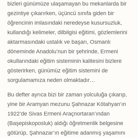
bizleri günümüze ulaşamayan bu mekanlarda bir
gezintiye çıkarırken, üçüncü sınıfa giden bir
öğrencinin imlasındaki neredeyse kusursuzluk,
kullandığı kelimeler, dilbilgisi eğitimi, gözlemlerini
aktarmasındaki ustalık ve başarı, Osmanlı
döneminde Anadolu’nun bir şehrinde, Ermeni
okullarındaki eğitim sisteminin kalitesini bizlere
gösterirken, günümüz eğitim sistemini de
sorgulamamıza neden olmaktadır…
Bu defter ayrıca bizi bir zaman yolculuğa çıkarıp,
yine bir Aramyan mezunu Şahnazar Kötahyan’ın
1922’de Sivas Ermeni Araçnortaran’ından
(Başepiskoposluk) aldığı öğretmenlik belgesine
götürüp, Şahnazar’ın eğitime adanmış yaşamını