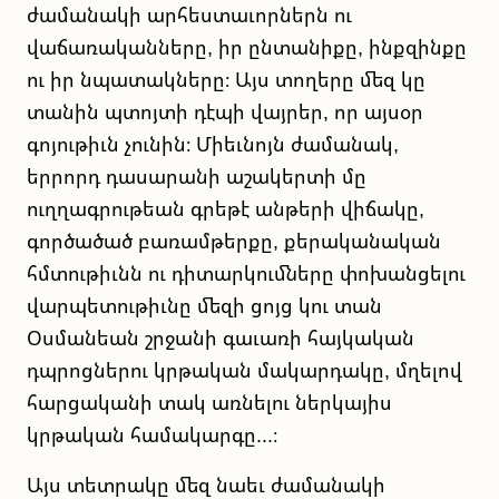
ժամանակի արհեստաւորներն ու
վաճառականները, իր ընտանիքը, ինքզինքը
ու իր նպատակները։ Այս տողերը մեզ կը
տանին պտոյտի դէպի վայրեր, որ այսօր
գոյութիւն չունին։ Միեւնոյն ժամանակ,
երրորդ դասարանի աշակերտի մը
ուղղագրութեան գրեթէ անթերի վիճակը,
գործածած բառամթերքը, քերականական
հմտութիւնն ու դիտարկումները փոխանցելու
վարպետութիւնը մեզի ցոյց կու տան
Օսմանեան շրջանի գաւառի հայկական
դպրոցներու կրթական մակարդակը, մղելով
հարցականի տակ առնելու ներկայիս
կրթական համակարգը...։
Այս տետրակը մեզ նաեւ ժամանակի