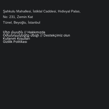
Şahkulu Mahallesi, İstiklal Caddesi, Hıdivyal Palas,
No: 231, Zemin Kat
Tünel, Beyoğlu, İstanbul
Մեր մասին // Hakkımızda
Footer menu
Օժանդակեցէք մեզի // Destekçimiz olun
Kullanım Koşulları
Gizlilik Politikası