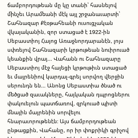
ճամբորդութեան մը կը տանի՝ հասնելով
մինչեւ Արամեանի մէկ այլ շրջանաւարտի՝
Շահնազար Քէօթահեանի ուսուցչական
վկայականին, զոր ստացած է 1922-ին
Սեբաստիոյ Հայոց Առաջնորդարանէն, լոյս
սփռելով Շահնազարի կրթութեան նուիրուած
կեանքին վրայ... Վահանն ու Շահնազարը
Սեբաստիոյ մէջ հայեցի կրթութիւն ստացած
եւ մայրենիով կարդալ-գրել սորվող վերջին
սերունդն են... Անոնց Սեբաստիա ծնած ու
մեծցած զաւակները, հայկական դպրոցներու
փակուելուն պատճառով, զրկուած պիտի
մնային մայրենին սորվելու
հնարաւորութենէն։ Այս ճամբորդութեան
ընթացքին, Վահանը, որ իր փոքրիկի գրիչով