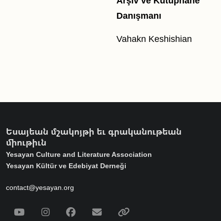
Arşiv ve Kütüphane
Danışmanı
Vahakn Keshishian
Եսայեան մշակոյթի եւ գրականութեան
միութիւն
Yesayan Culture and Literature Association
Yesayan Kültür ve Edebiyat Derneği
contact@yesayan.org
Social Media
Youtube
Instagram
Facebook
Email
Spotify