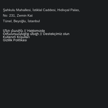
Şahkulu Mahallesi, İstiklal Caddesi, Hıdivyal Palas,
No: 231, Zemin Kat
Tünel, Beyoğlu, İstanbul
Մեր մասին // Hakkımızda
Footer menu
Օժանդակեցէք մեզի // Destekçimiz olun
Kullanım Koşulları
Gizlilik Politikası