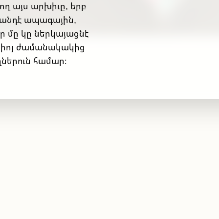
ղ այս արխիւը, երբ
ւանդէ ապագային,
ր մը կը ներկայացնէ
րքիոյ ժամանակակից
ներուն համար։