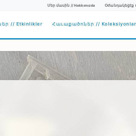
Մեր մասին // Hakkımızda
Օժանդակեցէք մեզ
Secondary menu
avigation
ր // Etkinlikler
Հաւաքածոներ // Koleksiyonla