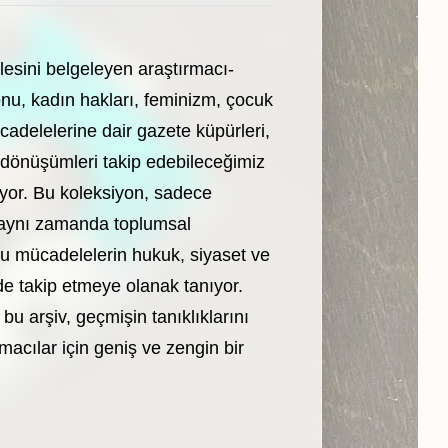
lesini belgeleyen araştırmacı-
onu, kadın hakları, feminizm, çocuk
ücadelelerine dair gazete küpürleri,
 dönüşümleri takip edebileceğimiz
iyor. Bu koleksiyon, sadece
, aynı zamanda toplumsal
bu mücadelelerin hukuk, siyaset ve
 de takip etmeye olanak tanıyor.
 bu arşiv, geçmişin tanıklıklarını
macılar için geniş ve zengin bir