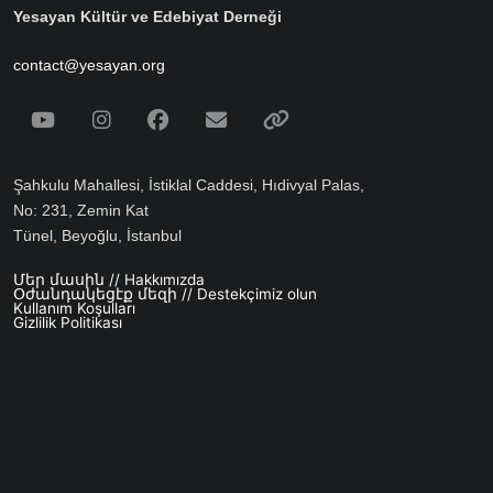
Yesayan Kültür ve Edebiyat Derneği
contact@yesayan.org
Social Media
Youtube
Instagram
Facebook
Email
Spotify
Şahkulu Mahallesi, İstiklal Caddesi, Hıdivyal Palas,
No: 231, Zemin Kat
Tünel, Beyoğlu, İstanbul
Մեր մասին // Hakkımızda
Footer menu
Օժանդակեցէք մեզի // Destekçimiz olun
Kullanım Koşulları
Gizlilik Politikası