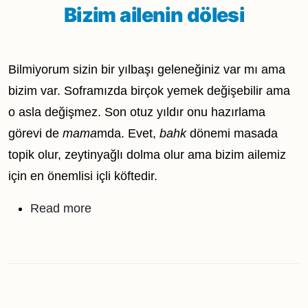
Bizim ailenin dölesi
Bilmiyorum sizin bir yılbaşı geleneğiniz var mı ama
bizim var. Soframızda birçok yemek değişebilir ama
o asla değişmez. Son otuz yıldır onu hazırlama
görevi de
mama
mda. Evet,
bahk
dönemi masada
topik olur, zeytinyağlı dolma olur ama bizim ailemiz
için en önemlisi içli köftedir.
about Bizim ailenin dölesi
Read more