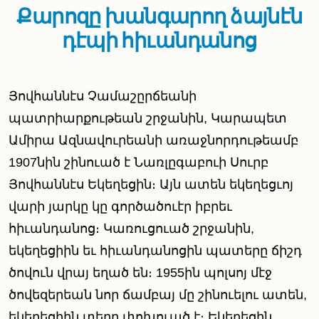
Քարոզը խանգարող ձայնէն
դէպի հիւանդանոց
Յովհաննէս Չամաշըրճեանի
պատրիարքութեան շրջանին, Կարապետ
Ամիրա Ազնավուրեանի առաջնորդութեամբ
1907նին շինուած է Նառլըգաբուի Սուրբ
Յովհաննէս Եկեղեցին։ Այն ատեն եկեղեցւոյ
վարի յարկը կը գործածուէր իբրեւ
հիւանդանոց։ Կառուցուած շրջանին,
եկեղեցիին եւ հիւանդանոցին պատերը ճիշդ
ծովուն վրայ եղած են։ 1955ին պոլսոյ մէջ
ծովեզերեան նոր ճամբայ մը շինուելու ատեն,
եկեղեցիին տեղը փոխուած է։ Եկեղեցին