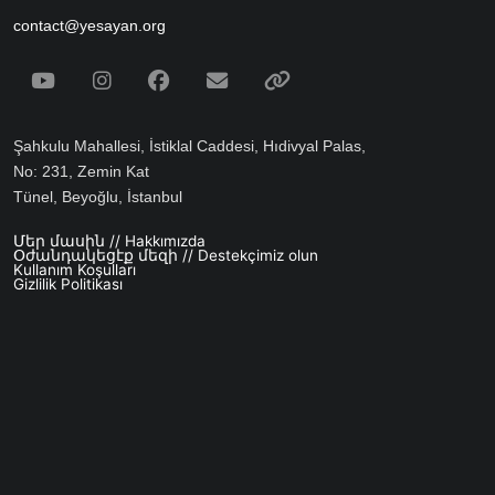
contact@yesayan.org
Social Media
Youtube
Instagram
Facebook
Email
Spotify
Şahkulu Mahallesi, İstiklal Caddesi, Hıdivyal Palas,
No: 231, Zemin Kat
Tünel, Beyoğlu, İstanbul
Մեր մասին // Hakkımızda
Footer menu
Օժանդակեցէք մեզի // Destekçimiz olun
Kullanım Koşulları
Gizlilik Politikası