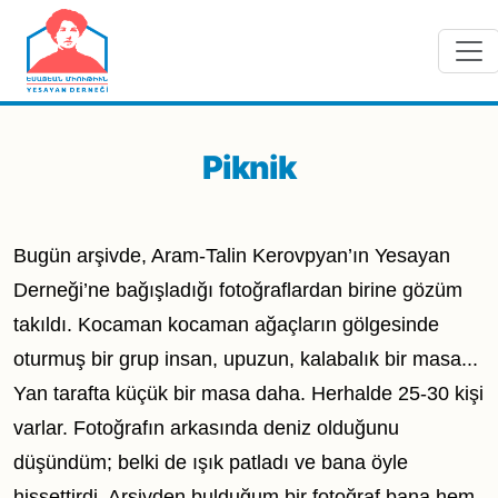
Skip to main content
Piknik
Bugün arşivde, Aram-Talin Kerovpyan’ın Yesayan
Derneği’ne bağışladığı fotoğraflardan birine gözüm
takıldı. Kocaman kocaman ağaçların gölgesinde
oturmuş bir grup insan, upuzun, kalabalık bir masa...
Yan tarafta küçük bir masa daha. Herhalde 25-30 kişi
varlar. Fotoğrafın arkasında deniz olduğunu
düşündüm; belki de ışık patladı ve bana öyle
hissettirdi. Arşivden bulduğum bir fotoğraf bana hem