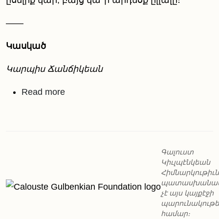
——
Կասկած
Կարպիս Ճանճիկեան
about Պոլսահայ երկու ձայն՝ ըլլալո
Read more
Գալուստ
Կիւլպէնկեան
Հիմնարկութիւն
պատասխանա
չէ այս կայքէջի
պարունակութ
համար։