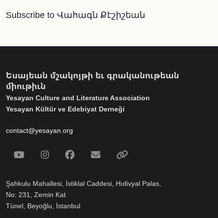
Subscribe to Վահագն Քէշիշեան
Եսայեան մշակոյթի եւ գրականութեան
միութիւն
Yesayan Culture and Literature Association
Yesayan Kültür ve Edebiyat Derneği
contact@yesayan.org
Social Media
Youtube
Instagram
Facebook
Email
Spotify
Şahkulu Mahallesi, İstiklal Caddesi, Hıdivyal Palas,
No: 231, Zemin Kat
Tünel, Beyoğlu, İstanbul