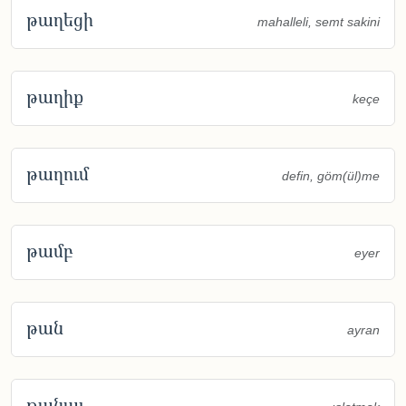
թաղեցի
mahalleli, semt sakini
թաղիք
keçe
թաղում
defin, göm(ül)me
թամբ
eyer
թան
ayran
թանալ