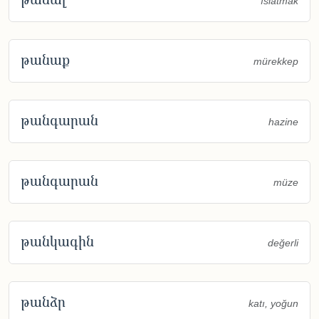
ıslatmak
թանաք
mürekkep
թանգարան
hazine
թանգարան
müze
թանկագին
değerli
թանձր
katı, yoğun