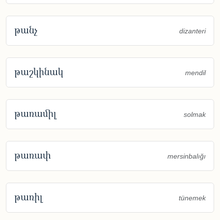
թանչ
dizanteri
թաշկինակ
mendil
թառամիլ
solmak
թառափ
mersinbalığı
թառիլ
tünemek