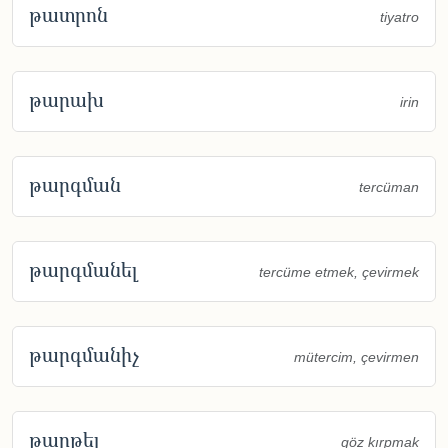
թատրոն
tiyatro
թարախ
irin
թարգման
tercüman
թարգմանել
tercüme etmek, çevirmek
թարգմանիչ
mütercim, çevirmen
թարթել
göz kırpmak