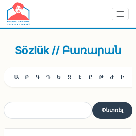
Skip to main content
Sözlük // Բառարան
Ա
Բ
Գ
Դ
Ե
Զ
Է
Ը
Թ
Ժ
Ի
Լ