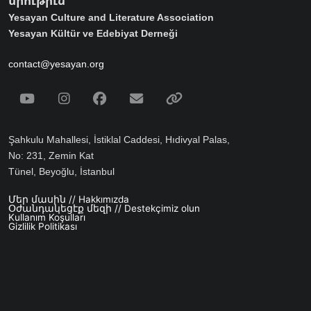
միութիւն
Yesayan Culture and Literature Association
Yesayan Kültür ve Edebiyat Derneği
contact@yesayan.org
Social Media
Youtube
Instagram
Facebook
Email
Spotify
Şahkulu Mahallesi, İstiklal Caddesi, Hıdivyal Palas,
No: 231, Zemin Kat
Tünel, Beyoğlu, İstanbul
Մեր մասին // Hakkımızda
Footer menu
Օժանդակեցէք մեզի // Destekçimiz olun
Kullanım Koşulları
Gizlilik Politikası