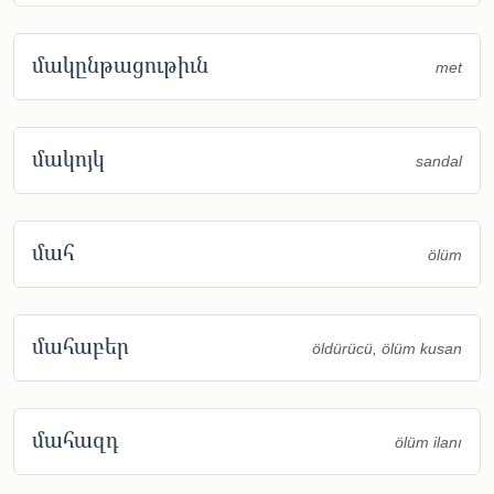
մակընթացութիւն
met
մակոյկ
sandal
մահ
ölüm
մահաբեր
öldürücü, ölüm kusan
մահազդ
ölüm ilanı