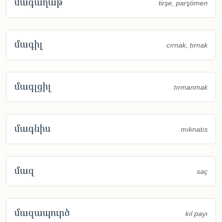
մագաղաթ
tirşe, parşömen
մագիլ
cırnak, tırnak
մագլցիլ
tırmanmak
մագնիս
mıknatıs
մազ
saç
մազապուրծ
kıl payı