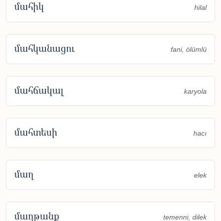
մահիկ
hilal
մահկանացու
fani, ölümlü
մահճակալ
karyola
մահտեսի
hacı
մաղ
elek
մաղթանք
temenni, dilek