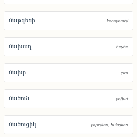
մաթզենի
kocayemişi
մախաղ
heybe
մախր
çıra
մածուն
yoğurt
մածուցիկ
yapışkan, bulaşkan