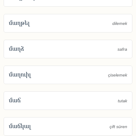
մաղթել
dilemek
մաղձ
safra
մաղուիլ
çiselemek
մաճ
tutak
մաճկալ
çift süren