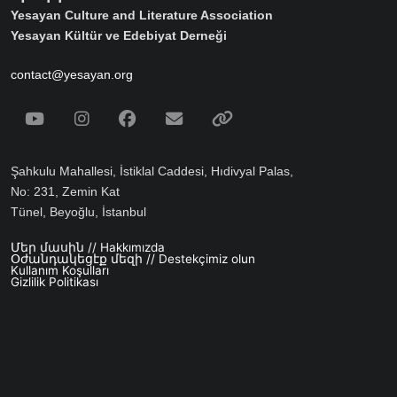
Yesayan Culture and Literature Association
Yesayan Kültür ve Edebiyat Derneği
contact@yesayan.org
Social Media
Youtube
Instagram
Facebook
Email
Spotify
Şahkulu Mahallesi, İstiklal Caddesi, Hıdivyal Palas,
No: 231, Zemin Kat
Tünel, Beyoğlu, İstanbul
Մեր մասին // Hakkımızda
Footer menu
Օժանդակեցէք մեզի // Destekçimiz olun
Kullanım Koşulları
Gizlilik Politikası