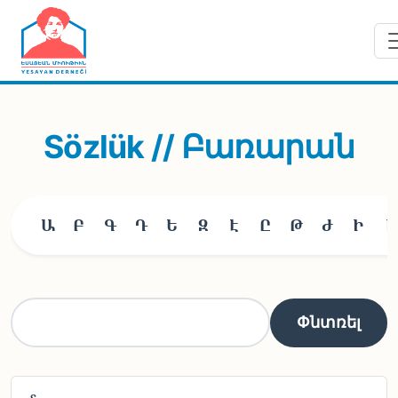
Skip to main content
Sözlük // Բառարան
Ա
Բ
Գ
Դ
Ե
Զ
Է
Ը
Թ
Ժ
Ի
Լ