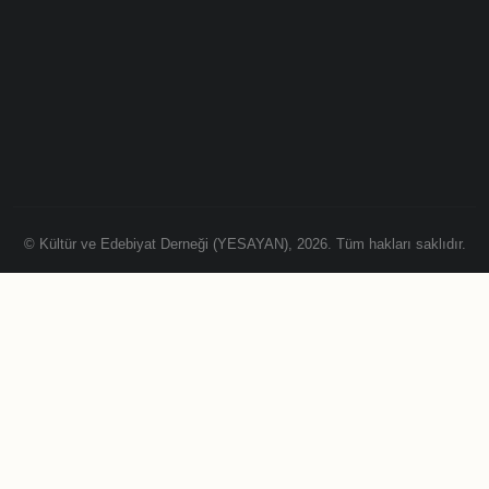
© Kültür ve Edebiyat Derneği (YESAYAN), 2026. Tüm hakları saklıdır.