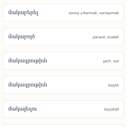
մակաբերել
sonuç çıkarmak, varsaymak
մակաբոյծ
parazit, asalak
մակագրութիւն
şerh, not
մակագրութիւն
başlık
մակալեզու
küçükdil