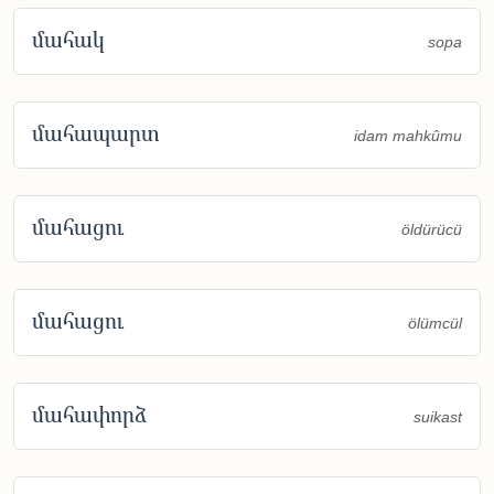
մահակ
sopa
մահապարտ
idam mahkûmu
մահացու
öldürücü
մահացու
ölümcül
մահափորձ
suikast