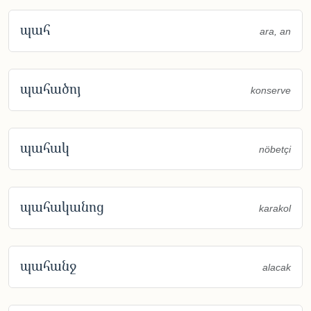
պահ
ara, an
պահածոյ
konserve
պահակ
nöbetçi
պահականոց
karakol
պահանջ
alacak