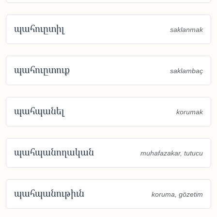
պահուըտիլ
saklanmak
պահուըտուք
saklambaç
պահպանել
korumak
պահպանողական
muhafazakar, tutucu
պահպանութիւն
koruma, gözetim