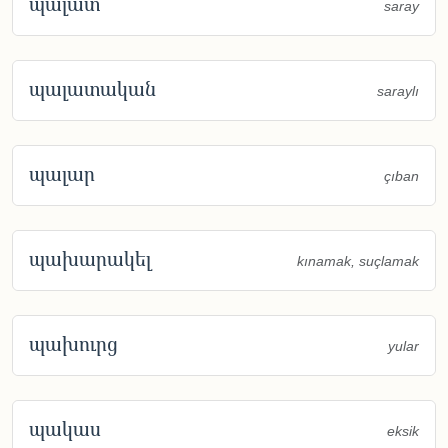
պալատ
saray
պալատական
saraylı
պալար
çıban
պախարակել
kınamak, suçlamak
պախուրց
yular
պակաս
eksik