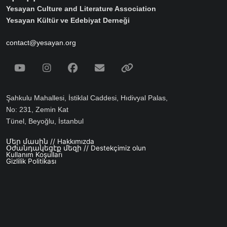
Yesayan Culture and Literature Association
Yesayan Kültür ve Edebiyat Derneği
contact@yesayan.org
Social Media
Youtube
Instagram
Facebook
Email
Spotify
Şahkulu Mahallesi, İstiklal Caddesi, Hıdivyal Palas,
No: 231, Zemin Kat
Tünel, Beyoğlu, İstanbul
Մեր մասին // Hakkımızda
Footer menu
Օժանդակեցէք մեզի // Destekçimiz olun
Kullanım Koşulları
Gizlilik Politikası