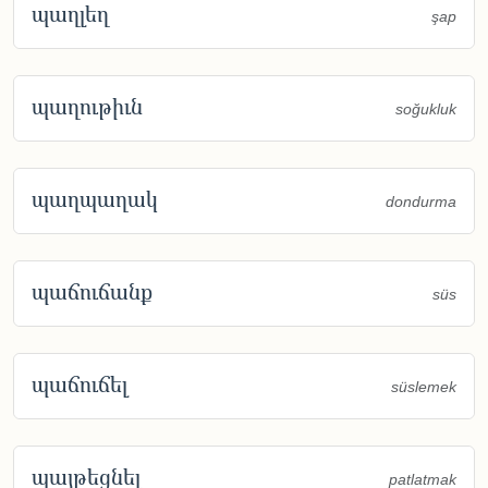
պաղլեղ
şap
պաղութիւն
soğukluk
պաղպաղակ
dondurma
պաճուճանք
süs
պաճուճել
süslemek
պայթեցնել
patlatmak