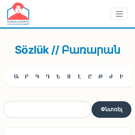
Skip to main content
Sözlük // Բառարան
Ա
Բ
Գ
Դ
Ե
Զ
Է
Ը
Թ
Ժ
Ի
Լ