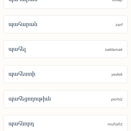
պահարան
zarf
պահել
saklamak
պահեստի
yedek
պահեցողութիւն
perhiz
պահնորդ
muhafız