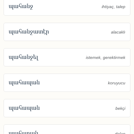
պահանջ
ihtiyaç, talep
պահանջատէր
alacaklı
պահանջել
istemek, gerektirmek
պահապան
koruyucu
պահապան
bekçi
պահարան
dolap