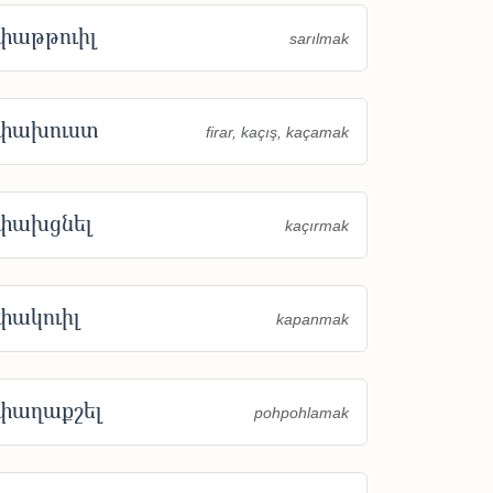
փաթթուիլ
sarılmak
փախուստ
firar, kaçış, kaçamak
փախցնել
kaçırmak
փակուիլ
kapanmak
փաղաքշել
pohpohlamak