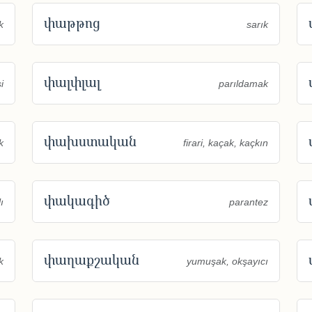
փաթթոց
k
sarık
փալփլալ
i
parıldamak
փախստական
k
firari, kaçak, kaçkın
փակագիծ
ı
parantez
փաղաքշական
k
yumuşak, okşayıcı