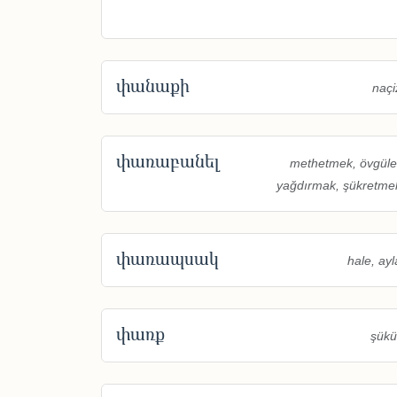
փանաքի
naçi
փառաբանել
methetmek, övgüle
yağdırmak, şükretme
փառապսակ
hale, ayl
փառք
şükü