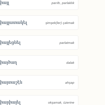
փայլ
parıltı, parlaklık
փայլատակել
şimşek(ler) çakmak
փայլեցնել
parlatmak
փայծաղ
dalak
փայտաշէն
ahşap
փայփայել
okşamak, üzerine