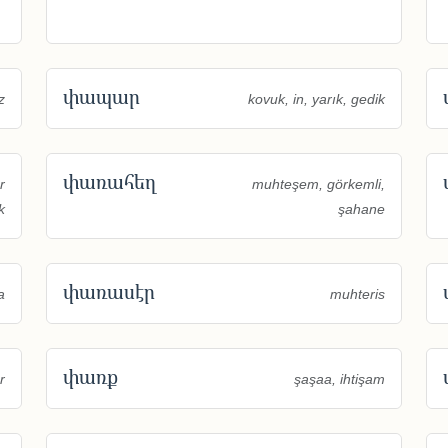
փապար
z
kovuk, in, yarık, gedik
փառահեղ
r
muhteşem, görkemli,
k
şahane
փառասէր
a
muhteris
փառք
r
şaşaa, ihtişam