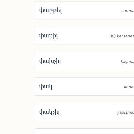
փաթթել
sarma
փաթիլ
(iri) kar tanes
փախչիլ
kaçma
փակ
kapal
փակչիլ
yapışma