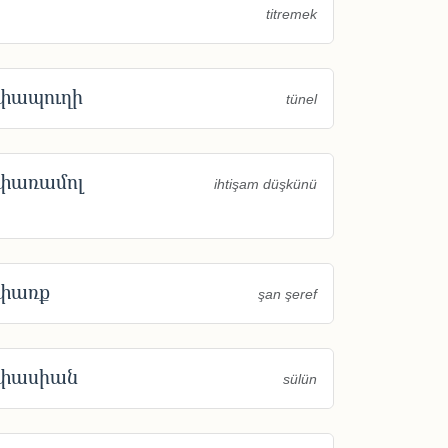
titremek
փապուղի
tünel
փառամոլ
ihtişam düşkünü
փառք
şan şeref
փասիան
sülün