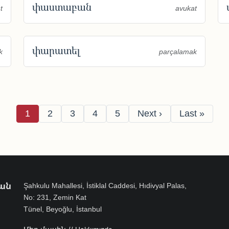
փաստաբան
t
avukat
փարատել
k
parçalamak
Pagination
Page
Page
Page
Page
Page
Next page
Last page
1
2
3
4
5
Next ›
Last »
ան
Şahkulu Mahallesi, İstiklal Caddesi, Hıdivyal Palas,
No: 231, Zemin Kat
Tünel, Beyoğlu, İstanbul