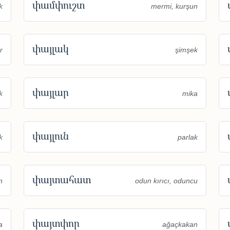
փամփուշտ
k
mermi, kurşun
փայլակ
r
şimşek
փայլար
k
mika
փայլուն
k
parlak
փայտահատ
n
odun kırıcı, oduncu
փայտփոր
a
ağaçkakan