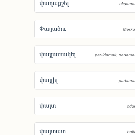
փաղաքշել
okşama
Փայլածու
Merkü
փայլատակել
parıldamak, parlama
փայլիլ
parlama
փայտ
odu
փայտատ
balt