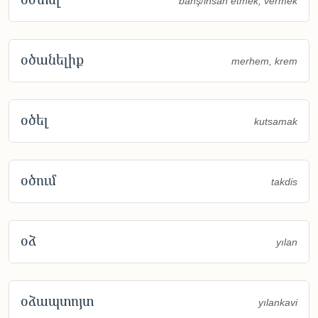
bahş/ihsan etmek, vermek
օծանելիք
merhem, krem
օծել
kutsamak
օծում
takdis
օձ
yılan
օձապտոյտ
yılankavi