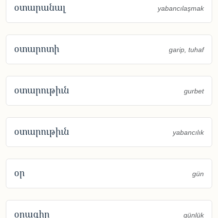
օտարանալ
yabancılaşmak
օտարոտի
garip, tuhaf
օտարութիւն
gurbet
օտարութիւն
yabancılık
օր
gün
օրագիր
günlük