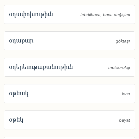
օդափոխութիւն
tebdilhava, hava değişimi
օդաքար
göktaşı
օդերեւութաբանութիւն
meteoroloji
օթեակ
loca
օթեկ
bayat