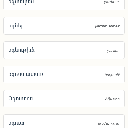
օգնական
yardımcı
օգնել
yardım etmek
օգնութիւն
yardım
օգոստափառ
haşmetli
Օգոստոս
Ağustos
օգուտ
fayda, yarar