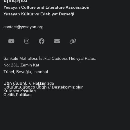
միութիւն
Yesayan Culture and Literature Association
Yesayan Kültür ve Edebiyat Derneği
contact@yesayan.org
Social Media
Youtube
Instagram
Facebook
Email
Spotify
Şahkulu Mahallesi, İstiklal Caddesi, Hıdivyal Palas,
No: 231, Zemin Kat
Tünel, Beyoğlu, İstanbul
Մեր մասին // Hakkımızda
Footer menu
Օժանդակեցէք մեզի // Destekçimiz olun
Kullanım Koşulları
Gizlilik Politikası