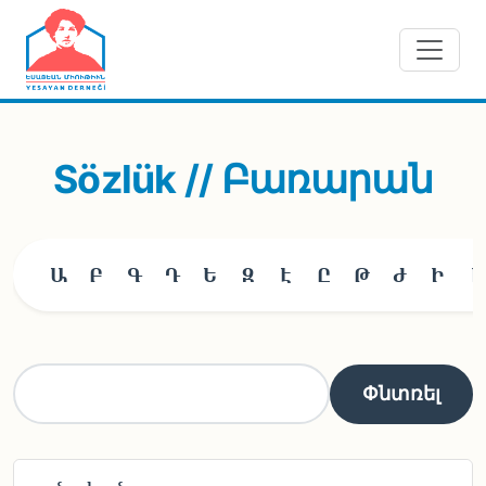
Skip to main content
Sözlük // Բառարան
Ա
Բ
Գ
Դ
Ե
Զ
Է
Ը
Թ
Ժ
Ի
Լ