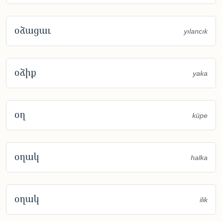
օձացաւ
yılancık
օձիք
yaka
օղ
küpe
օղակ
halka
օղակ
ilik