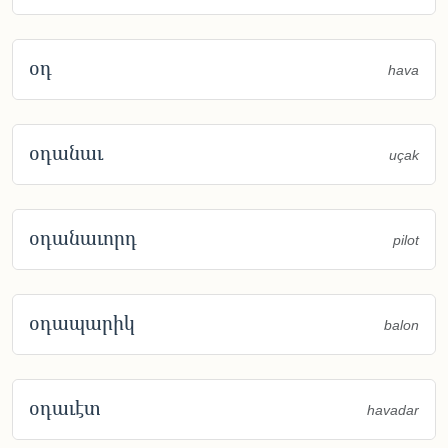
օդ
hava
օդանաւ
uçak
օդանաւորդ
pilot
օդապարիկ
balon
օդաւէտ
havadar