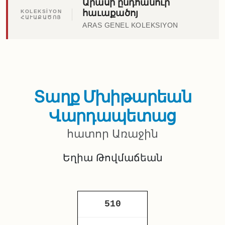
Արասի ընդհանուր
հաւաքածոյ
KOLEKSİYON
ՀԱՒԱՔԱԾՈՅ
ARAS GENEL KOLEKSIYON
Տաղք Մխիթարեան
Վարդապետաց
հատոր Առաջին
Եղիա Թովմաճեան
510