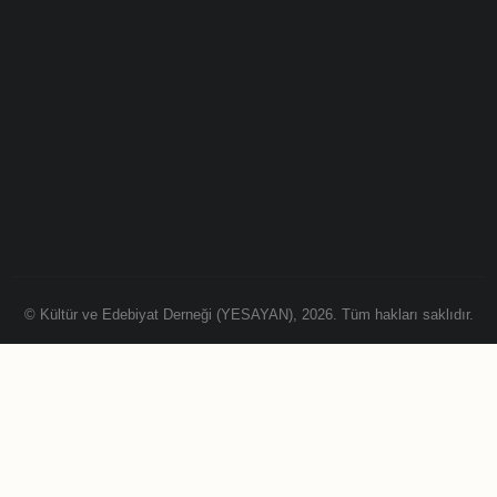
© Kültür ve Edebiyat Derneği (YESAYAN), 2026. Tüm hakları saklıdır.