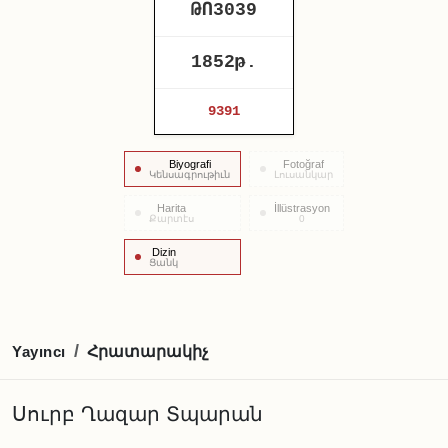
ԹՈ3039
1852թ.
9391
Biyografi
Fotoğraf
Կենսագրութիւն
Լուսանկար
Harita
İllüstrasyon
Քարտէս
0
Dizin
Ցանկ
Հրատարակիչ
/
Yayıncı
Սուրբ Ղազար Տպարան