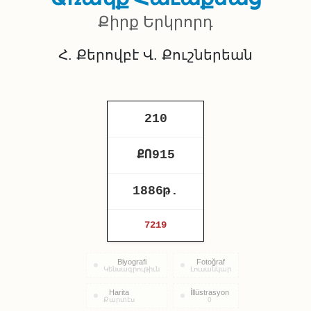
Քիրք Երկրորդ
Հ. Քերովբէ Վ. Քուշներեան
210
ՔՈ915
1886թ.
7219
Biyografi
Fotoğraf
Կենսագրութիւն
Լուսանկար
Harita
İllüstrasyon
Քարտէս
0