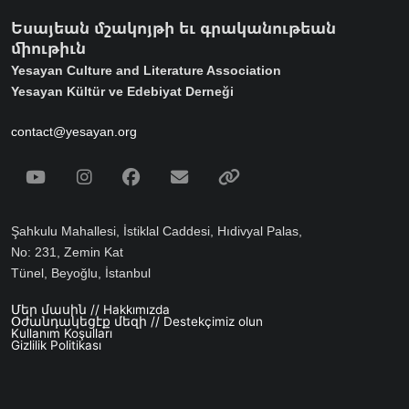
Եսայեան մշակոյթի եւ գրականութեան
միութիւն
Yesayan Culture and Literature Association
Yesayan Kültür ve Edebiyat Derneği
contact@yesayan.org
Social Media
Youtube
Instagram
Facebook
Email
Spotify
Şahkulu Mahallesi, İstiklal Caddesi, Hıdivyal Palas,
No: 231, Zemin Kat
Tünel, Beyoğlu, İstanbul
Մեր մասին // Hakkımızda
Footer menu
Օժանդակեցէք մեզի // Destekçimiz olun
Kullanım Koşulları
Gizlilik Politikası