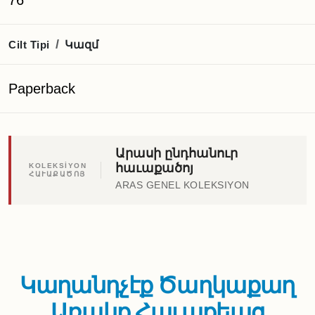
76
Կազմ
/
Cilt Tipi
Paperback
Արասի ընդհանուր
հաւաքածոյ
KOLEKSİYON
ՀԱՒԱՔԱԾՈՅ
ARAS GENEL KOLEKSIYON
Կաղանդչէք Ծաղկաքաղ
Առակք Հաւաքեաց