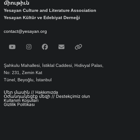
միութիւն
Yesayan Culture and Literature Association
Yesayan Kültür ve Edebiyat Derneği
contact@yesayan.org
Social Media
Youtube
Instagram
Facebook
Email
Spotify
Şahkulu Mahallesi, İstiklal Caddesi, Hıdivyal Palas,
No: 231, Zemin Kat
Tünel, Beyoğlu, İstanbul
Մեր մասին // Hakkımızda
Footer menu
Օժանդակեցէք մեզի // Destekçimiz olun
Kullanım Koşulları
Gizlilik Politikası