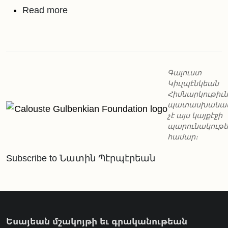
about Տունս, հիւրերս եւ Մարտ ամ
Read more
Գալուստ
Կիւլպէնկեան
Հիմնարկութիւն
պատասխանա
չէ այս կայքէջի
պարունակութ
համար։
Subscribe to Նատին Պէրպէրեան
Եսայեան մշակոյթի եւ գրականութեան