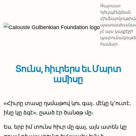
Գալուստ
Կիւլպէնկեան
Հիմնարկութիւն
պատասխանա
չէ այս կայքէջի
պարունակութ
համար։
Տունս, հիւրերս եւ Մարտ
ամիսը
«Հիւրը տասը ղսմաթով կու գայ․ մէկը կ՚ուտէ,
ինը կը ձգէ», ըսած էր ծանօթ մը։
Ես, երբ իմ տունս հիւր մը գայ, այն ատեն կը