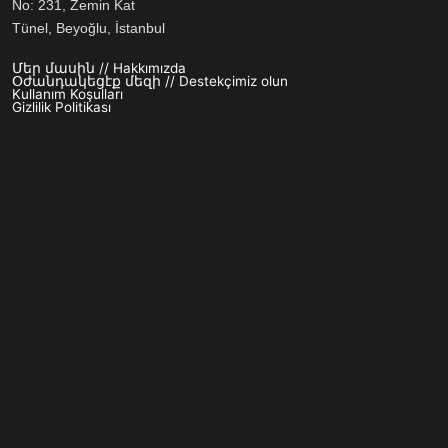
No: 231, Zemin Kat
Tünel, Beyoğlu, İstanbul
Մեր մասին // Hakkımızda
Footer menu
Օժանդակեցէք մեզի // Destekçimiz olun
Kullanım Koşulları
Gizlilik Politikası