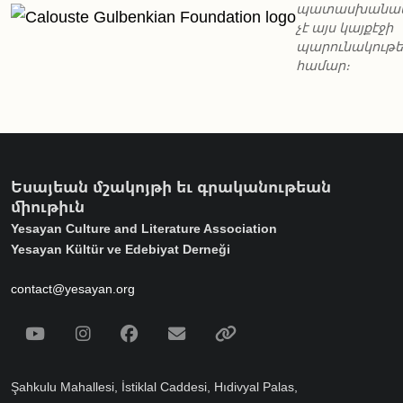
պատասխանա
չէ այս կայքէջի
պարունակութ
համար։
Եսայեան մշակոյթի եւ գրականութեան
միութիւն
Yesayan Culture and Literature Association
Yesayan Kültür ve Edebiyat Derneği
contact@yesayan.org
Social Media
Youtube
Instagram
Facebook
Email
Spotify
Şahkulu Mahallesi, İstiklal Caddesi, Hıdivyal Palas,