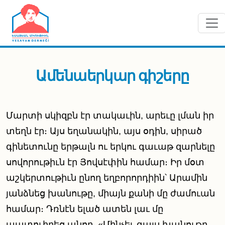
Skip to main content
Ամենաերկար գիշերը
Մարտի սկիզբն էր տակաւին, արեւը լման իր
տեղն էր։ Այս եղանակին, այս օդին, սիրած
գինետունը երթալն ու երկու գաւաթ զարնելը
սովորութիւն էր Յովսէփին համար։ Իր մօտ
աշկերտութիւն ընող եղբորորդիին՝ Արամին
յանձնեց խանութը, միայն քանի մը ժամուան
համար։ Դռնէն ելած ատեն լաւ մը
պատուիրեց անոր. «Մինչեւ գալս խանութը