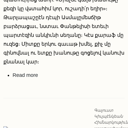
քեզի կը վստահիմ կոր, ուշադի՛ր եղիր»։
Թարլապաշըէն դէպի Ասմալըմեսճիթ
բարձրացաւ, նստաւ Փանթելիսի ետեւի
պարտէզին անկիւնի սեղանը։ Կէս քարաֆ մը
ուզեց։ Միտքը երկու գաւաթ խմել, քիչ մը
գինովնալ ու ետքը խանութը գոցելով կանուխ
քնանալ կար։
about Ամենաերկար գիշերը
Read more
Գալուստ
Կիւլպէնկեան
Հիմնարկութիւն