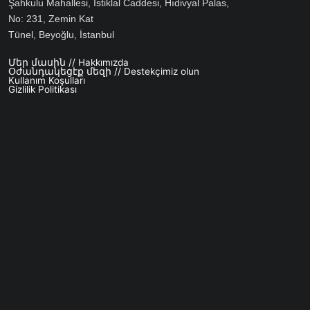
Şahkulu Mahallesi, İstiklal Caddesi, Hıdivyal Palas,
No: 231, Zemin Kat
Tünel, Beyoğlu, İstanbul
Մեր մասին // Hakkımızda
Footer menu
Օժանդակեցէք մեզի // Destekçimiz olun
Kullanım Koşulları
Gizlilik Politikası