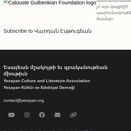
պատասխանա
չէ այս կայքէջի
պարունակութ
համար։
Subscribe to Վարդան Էսթուգեան
Եսայեան մշակոյթի եւ գրականութեան
միութիւն
Yesayan Culture and Literature Association
Yesayan Kültür ve Edebiyat Derneği
contact@yesayan.org
Social Media
Youtube
Instagram
Facebook
Email
Spotify