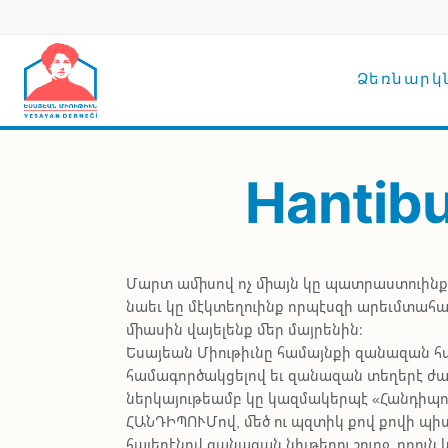
Skip to main content
Main n
Ձեռնարկնե
Hantibu
Մարտ ամիսով ոչ միայն կը պատրաստուինք գ
նաեւ կը մէկտեղուինք որպէսզի արեւմտահայ
միասին վայելենք մեր մայրենին։
Եսայեան Միութիւնը համայնքի զանազան հ
համագործակցելով եւ զանազան տեղերէ ժա
ներկայութեամբ կը կազմակերպէ «Հանդիպո
ՀԱՆԴԻՊՈՒՄով, մեծ ու պզտիկ քով քովի պի
հայերէնով զանազան նիւթերու շուրջ, որու