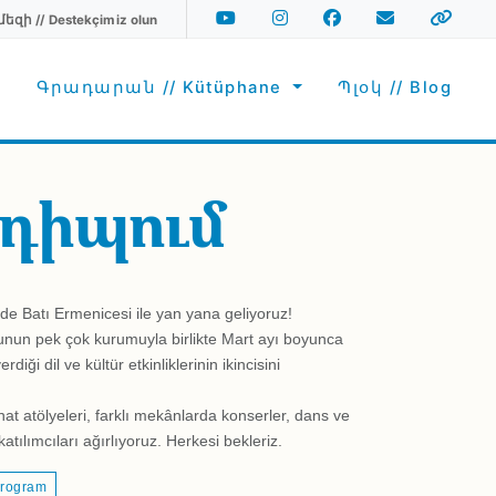
Youtube
Instagram
Facebook
Email
Spotify
ի // Destekçimiz olun
Social Media
r
Գրադարան // Kütüphane
Պլօկ // Blog
դիպում
de Batı Ermenicesi ile yan yana geliyoruz!
nun pek çok kurumuyla birlikte Mart ayı boyunca
diği dil ve kültür etkinliklerinin ikincisini
at atölyeleri, farklı mekânlarda konserler, dans ve
atılımcıları ağırlıyoruz. Herkesi bekleriz.
rogram