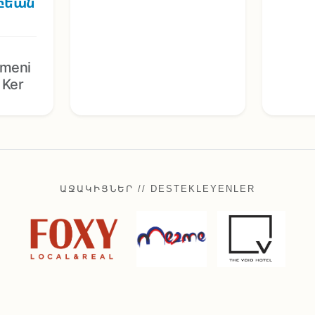
վբեան
,
rmeni
/ Ker
ԱՋԱԿԻՑՆԵՐ // DESTEKLEYENLER