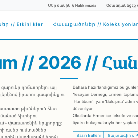
Մեր մասին // Hakkımızda
Օժանդակեցէք մեզ
Secondary menu
avigation
ր // Etkinlikler
Հաւաքածոներ // Koleksiyonla
Հան
m // 2026 //
արունը դիմաւորելու այլ
Bahara hazırlandığımız bu günler
երէնով իրարու կապուինք ու
Yesayan Derneği, Ermeni toplumu
'Hantibum', yani 'Buluşma' adını ver
աստատութիւններուն հետ
düzenliyor.
մանած հիւրերու
Okullarda Ermenice felsefe ve san
ւմ» փառատօնին երկրորդը։
tiyatro buluşmalarıyla her yaştan k
տի գանք ու մտածենք
Basın Bülteni
Յայտագիր // P
ն կարգին վարժարաններուն