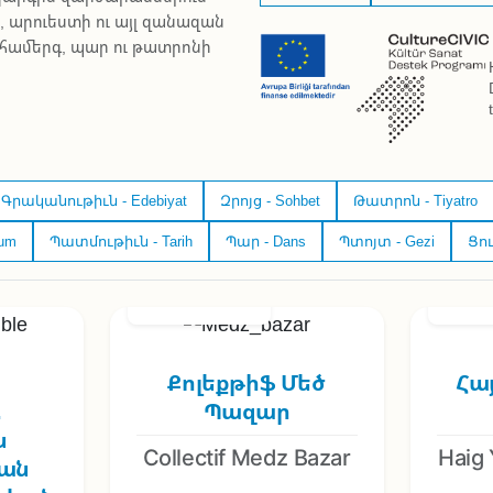
, արուեստի ու այլ զանազան
 համերգ, պար ու թատրոնի
Գրականութիւն - Edebiyat
Զրոյց - Sohbet
Թատրոն - Tiyatro
um
Պատմութիւն - Tarih
Պար - Dans
Պտոյտ - Gezi
Ցու
6/03/2026 - 21:00
28/03/2
,
Քոլեքթիֆ Մեծ
Հա
.
Պազար
ն
Collectif Medz Bazar
Haig 
ան