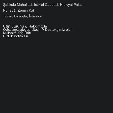
Şahkulu Mahallesi, İstiklal Caddesi, Hıdivyal Palas,
No: 231, Zemin Kat
Tünel, Beyoğlu, İstanbul
Մեր մասին // Hakkımızda
Footer menu
Օժանդակեցէք մեզի // Destekçimiz olun
Kullanım Koşulları
Gizlilik Politikası