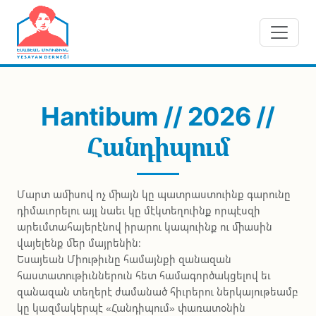
Skip to main content
Hantibum // 2026 //
Հանդիպում
Մարտ ամիսով ոչ միայն կը պատրաստուինք գարունը
դիմաւորելու այլ նաեւ կը մէկտեղուինք որպէսզի
արեւմտահայերէնով իրարու կապուինք ու միասին
վայելենք մեր մայրենին։
Եսայեան Միութիւնը համայնքի զանազան
հաստատութիւններուն հետ համագործակցելով եւ
զանազան տեղերէ ժամանած հիւրերու ներկայութեամբ
կը կազմակերպէ «Հանդիպում» փառատօնին