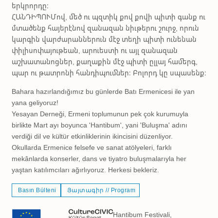
երկրորդը։
ՀԱՆԴԻՊՈՒՄով, մեծ ու պզտիկ քով քովի պիտի գանք ու
մտածենք հայերէնով զանազան նիւթերու շուրջ, որուն
կարգին վարժարաններուն մէջ տեղի պիտի ունենան
փիլիսոփայութեան, արուեստի ու այլ զանազան
աշխատանոցներ, քաղաքին մէջ պիտի ըլլայ համերգ,
պար ու թատրոնի հանդիպումներ։ Բոլորդ կը սպասենք։
Bahara hazırlandığımız bu günlerde Batı Ermenicesi ile yan
yana geliyoruz!
Yesayan Derneği, Ermeni toplumunun pek çok kurumuyla
birlikte Mart ayı boyunca 'Hantibum', yani 'Buluşma' adını
verdiği dil ve kültür etkinliklerinin ikincisini düzenliyor.
Okullarda Ermenice felsefe ve sanat atölyeleri, farklı
mekânlarda konserler, dans ve tiyatro buluşmalarıyla her
yaştan katılımcıları ağırlıyoruz. Herkesi bekleriz.
Basın Bülteni
Յայտագիր // Program
Hantibum Festivali,