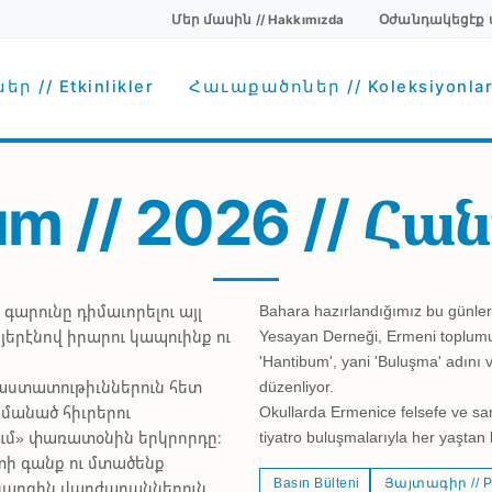
Մեր մասին // Hakkımızda
Օժանդակեցէք մեզ
Secondary menu
avigation
ր // Etkinlikler
Հաւաքածոներ // Koleksiyonla
Հան
m // 2026 //
արունը դիմաւորելու այլ
Bahara hazırlandığımız bu günler
երէնով իրարու կապուինք ու
Yesayan Derneği, Ermeni toplumu
'Hantibum', yani 'Buluşma' adını ver
աստատութիւններուն հետ
düzenliyor.
մանած հիւրերու
Okullarda Ermenice felsefe ve san
ւմ» փառատօնին երկրորդը։
tiyatro buluşmalarıyla her yaştan k
տի գանք ու մտածենք
Basın Bülteni
Յայտագիր // P
ն կարգին վարժարաններուն