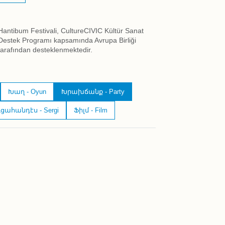
Hantibum Festivali, CultureCIVIC Kültür Sanat
Destek Programı kapsamında Avrupa Birliği
tarafından desteklenmektedir.
Խաղ - Oyun
Խրախճանք - Party
ցահանդէս - Sergi
Ֆիլմ - Film