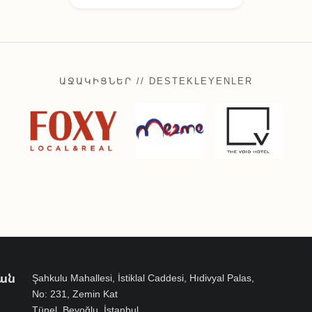
ԱՋԱԿԻՑՆԵՐ // DESTEKLEYENLER
ան
Şahkulu Mahallesi, İstiklal Caddesi, Hıdivyal Palas,
No: 231, Zemin Kat
Tünel, Beyoğlu, İstanbul