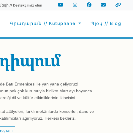
Youtube
Instagram
Facebook
Email
Spotify
ի // Destekçimiz olun
Social Media
r
Գրադարան // Kütüphane
Պլօկ // Blog
դիպում
de Batı Ermenicesi ile yan yana geliyoruz!
nun pek çok kurumuyla birlikte Mart ayı boyunca
diği dil ve kültür etkinliklerinin ikincisini
at atölyeleri, farklı mekânlarda konserler, dans ve
atılımcıları ağırlıyoruz. Herkesi bekleriz.
rogram