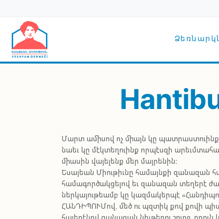
Skip to main content
Main n
Ձեռնարկնե
Hantibu
Մարտ ամիսով ոչ միայն կը պատրաստուինք գ
նաեւ կը մէկտեղուինք որպէսզի արեւմտահայ
միասին վայելենք մեր մայրենին։
Եսայեան Միութիւնը համայնքի զանազան հ
համագործակցելով եւ զանազան տեղերէ ժա
ներկայութեամբ կը կազմակերպէ «Հանդիպո
ՀԱՆԴԻՊՈՒՄով, մեծ ու պզտիկ քով քովի պի
հայերէնով զանազան նիւթերու շուրջ, որու