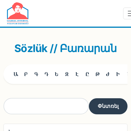
Skip to main content
Sözlük // Բառարան
Ա
Բ
Գ
Դ
Ե
Զ
Է
Ը
Թ
Ժ
Ի
Լ