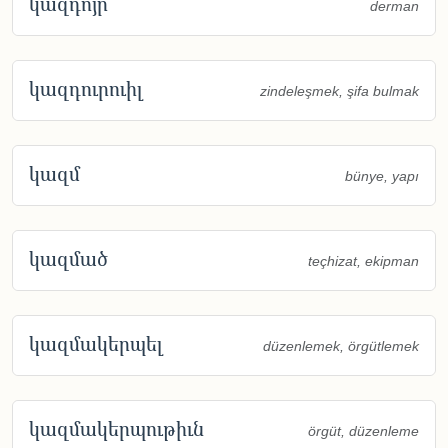
կազդոյր
derman
կազդուրուիլ
zindeleşmek, şifa bulmak
կազմ
bünye, yapı
կազմած
teçhizat, ekipman
կազմակերպել
düzenlemek, örgütlemek
կազմակերպութիւն
örgüt, düzenleme