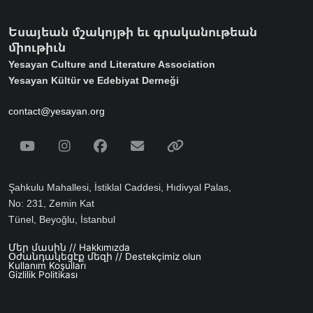
Եսայեան մշակոյթի եւ գրականութեան
միութիւն
Yesayan Culture and Literature Association
Yesayan Kültür ve Edebiyat Derneği
contact@yesayan.org
Social Media
Youtube
Instagram
Facebook
Email
Spotify
Şahkulu Mahallesi, İstiklal Caddesi, Hıdivyal Palas,
No: 231, Zemin Kat
Tünel, Beyoğlu, İstanbul
Մեր մասին // Hakkımızda
Footer menu
Օժանդակեցէք մեզի // Destekçimiz olun
Kullanım Koşulları
Gizlilik Politikası