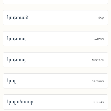
կաթուած
felç
կաթսայ
kazan
կաթսայ
tencere
կալ
harman
կալանաւոր
tutuklu