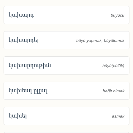
կախարդ
büyücü
կախարդել
büyü yapmak, büyülemek
կախարդութիւն
büyü(cülük)
կախեալ ըլլալ
bağlı olmak
կախել
asmak