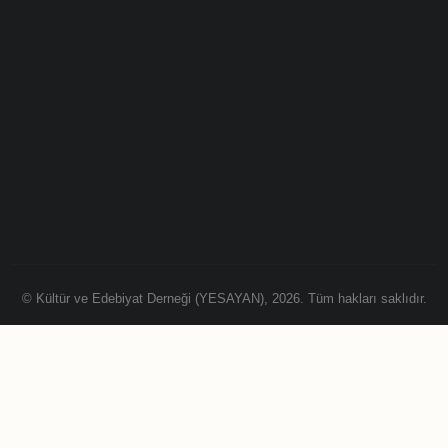
© Kültür ve Edebiyat Derneği (YESAYAN), 2026. Tüm hakları saklıdır.