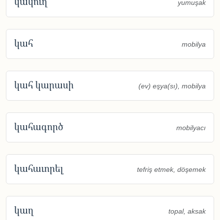
կակուղ
yumuşak
կահ
mobilya
կահ կարասի
(ev) eşya(sı), mobilya
կահագործ
mobilyacı
կահաւորել
tefriş etmek, döşemek
կաղ
topal, aksak