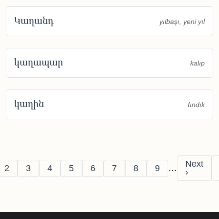
Կաղանդ
yılbaşı, yeni yıl
կաղապար
kalıp
կաղին
fındık
Pagination
Next pa
Next
e
Page
Page
Page
Page
Page
Page
Page
Page
2
3
4
5
6
7
8
9
…
›