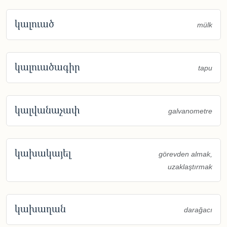
կալուած
mülk
կալուածագիր
tapu
կալվանաչափ
galvanometre
կախակայել
görevden almak,
uzaklaştırmak
կախաղան
darağacı