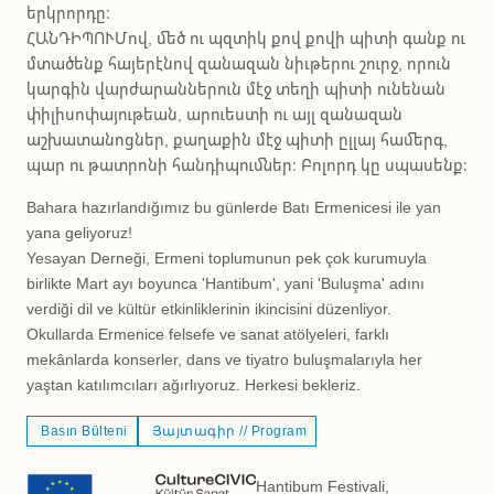
երկրորդը։
ՀԱՆԴԻՊՈՒՄով, մեծ ու պզտիկ քով քովի պիտի գանք ու
մտածենք հայերէնով զանազան նիւթերու շուրջ, որուն
կարգին վարժարաններուն մէջ տեղի պիտի ունենան
փիլիսոփայութեան, արուեստի ու այլ զանազան
աշխատանոցներ, քաղաքին մէջ պիտի ըլլայ համերգ,
պար ու թատրոնի հանդիպումներ։ Բոլորդ կը սպասենք։
Bahara hazırlandığımız bu günlerde Batı Ermenicesi ile yan
yana geliyoruz!
Yesayan Derneği, Ermeni toplumunun pek çok kurumuyla
birlikte Mart ayı boyunca 'Hantibum', yani 'Buluşma' adını
verdiği dil ve kültür etkinliklerinin ikincisini düzenliyor.
Okullarda Ermenice felsefe ve sanat atölyeleri, farklı
mekânlarda konserler, dans ve tiyatro buluşmalarıyla her
yaştan katılımcıları ağırlıyoruz. Herkesi bekleriz.
Basın Bülteni
Յայտագիր // Program
Hantibum Festivali,