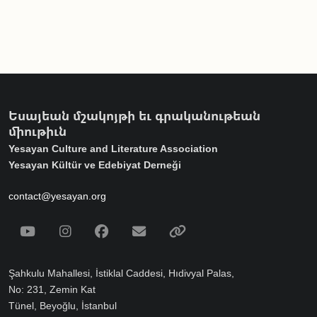
Եսայեան մշակոյթի եւ գրականութեան
միութիւն
Yesayan Culture and Literature Association
Yesayan Kültür ve Edebiyat Derneği
contact@yesayan.org
Social Media
Youtube
Instagram
Facebook
Email
Spotify
Şahkulu Mahallesi, İstiklal Caddesi, Hıdivyal Palas,
No: 231, Zemin Kat
Tünel, Beyoğlu, İstanbul