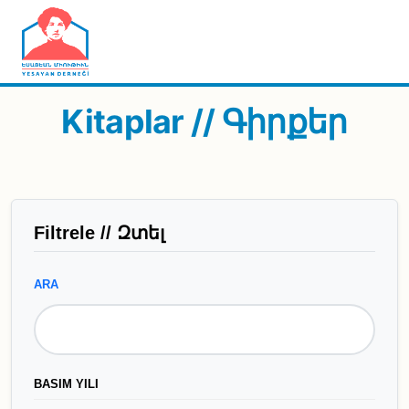
Skip to main content
Kitaplar // Գիրքեր
Filtrele // Զտել
ARA
BASIM YILI