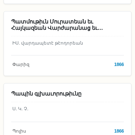
Պատմութիւն Մուրատեան եւ
Հայկազեան Վարժարանաց եւ
Մխիթարեան Աբբայից
ԻՍ. վարդապետէ թէոդորեան
Փարիզ
1866
Պապին գլխաւորութիւնը
Ս. Կ. Չ.
Պոլիս
1866