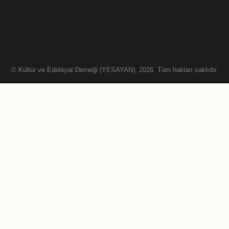
© Kültür ve Edebiyat Derneği (YESAYAN), 2026. Tüm hakları saklıdır.