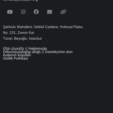
Social Media
Youtube
Instagram
Facebook
Email
Spotify
Şahkulu Mahallesi, İstiklal Caddesi, Hıdivyal Palas,
No: 231, Zemin Kat
Tünel, Beyoğlu, İstanbul
Մեր մասին // Hakkımızda
Footer menu
Օժանդակեցէք մեզի // Destekçimiz olun
Kullanım Koşulları
Gizlilik Politikası