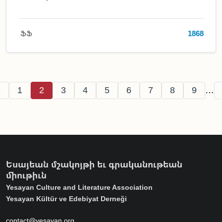
ՖՖ
1868
Pagination
revious page
Page
Page
Page
Page
Page
Page
Page
Page
Page
‹
1
2
3
4
5
6
7
8
9
…
Եսայեան մշակոյթի եւ գրականութեան
միութիւն
Yesayan Culture and Literature Association
Yesayan Kültür ve Edebiyat Derneği
contact@yesayan.org