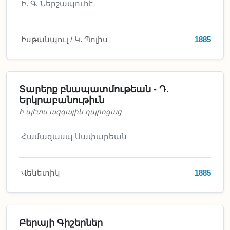
Ի. Գ. Ներշապուհէ
Իսթանպուլ / Կ. Պոլիս
1885
Տարերք բնապատմութեան - Դ.
Երկրաբանութիւն
Ի պէտս ազգային դպրոցաց
Համազասպ Սափարեան
Վենետիկ
1885
Բերայի Գիշերներ