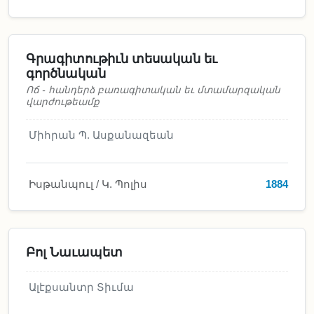
Գրագիտութիւն տեսական եւ
գործնական
Ոճ - հանդերձ բառագիտական եւ մտամարզական
վարժութեամք
Միհրան Պ. Ասքանազեան
Իսթանպուլ / Կ. Պոլիս
1884
Բոլ Նաւապետ
Ալէքսանտր Տիւմա