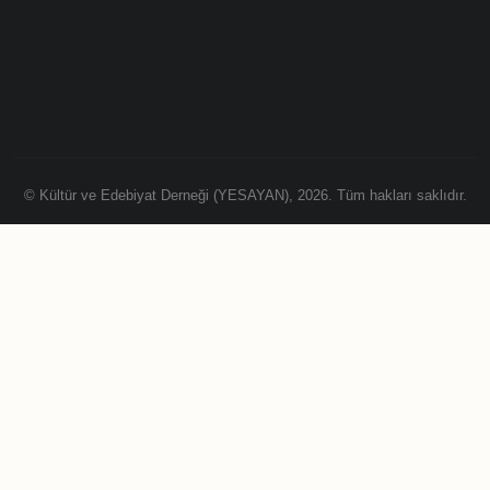
© Kültür ve Edebiyat Derneği (YESAYAN), 2026. Tüm hakları saklıdır.