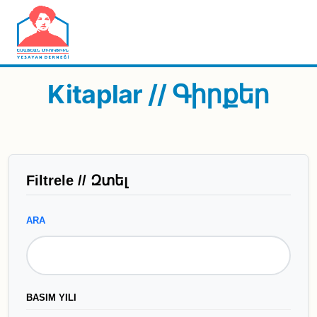
Skip to main content
Kitaplar // Գիրքեր
Filtrele // Զտել
ARA
BASIM YILI