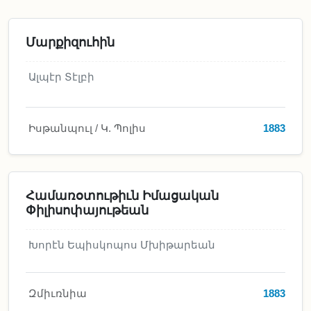
Մարքիզուհին
Ալպէր Տէլբի
Իսթանպուլ / Կ. Պոլիս
1883
Համառօտութիւն Իմացական
Փիլիսոփայութեան
Խորէն Եպիսկոպոս Մխիթարեան
Զմիւռնիա
1883