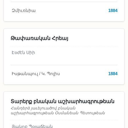
Զմիւռնիա
1884
Թափառական Հրեայ
Էօժէն Սիի
Իսթանպուլ / Կ. Պոլիս
1884
Տարերք բնական աշխարհագրութեան
Հանդերձ յաւելուածով բնական
աշխարհագրութեան Օսմանեան Պետութեան
Յակոբ Պօյաճեան