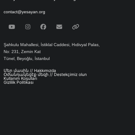
contact@yesayan.org
Social Media
Youtube
Instagram
Facebook
Email
Spotify
Şahkulu Mahallesi, İstiklal Caddesi, Hıdivyal Palas,
No: 231, Zemin Kat
Tünel, Beyoğlu, İstanbul
Մեր մասին // Hakkımızda
Footer menu
Օժանդակեցէք մեզի // Destekçimiz olun
Kullanım Koşulları
Gizlilik Politikası