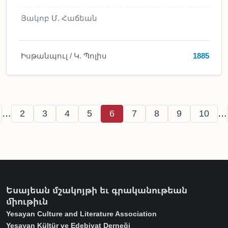
Յակոբ Մ. Հաճեան
Իսթանպուլ / Կ. Պոլիս
1885
Pagination
evious page
Page
Page
Page
Page
Page
Page
Page
Page
Page
…
2
3
4
5
6
7
8
9
10
…
Եսայեան մշակոյթի եւ գրականութեան
միութիւն
Yesayan Culture and Literature Association
Yesayan Kültür ve Edebiyat Derneği