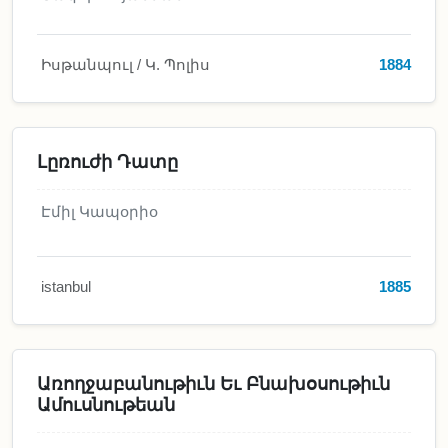
Իսթանպուլ / Կ. Պոլիս
1884
Լըռուժի Դատը
Էմիլ Կապօրիօ
istanbul
1885
Առողջաբանութիւն Եւ Բնախօսութիւն
Ամուսնութեան