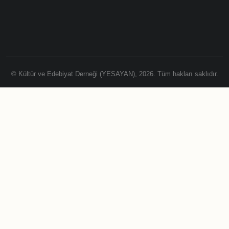
© Kültür ve Edebiyat Derneği (YESAYAN), 2026. Tüm hakları saklıdır.