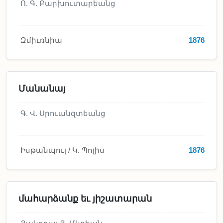
Ո. Գ. Բարխուտարեանց
Զմիւռնիա
1876
Մանանայ
Գ. Վ. Սրուանզտեանց
Իսթանպուլ / Կ. Պոլիս
1876
մահարձանք եւ յիշատարան