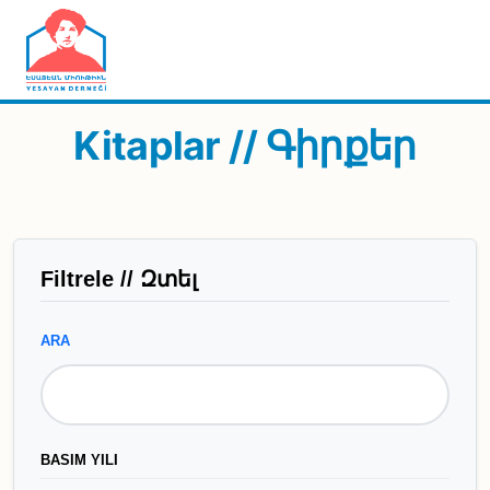
Skip to main content
Kitaplar // Գիրքեր
Filtrele // Զտել
ARA
BASIM YILI