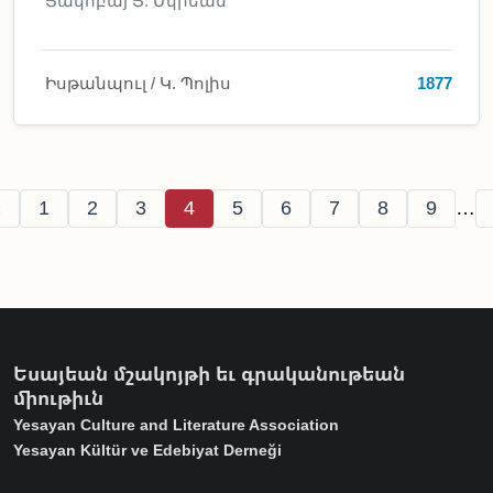
Յակոբայ Յ. Մկրեան
Իսթանպուլ / Կ. Պոլիս
1877
Pagination
revious page
Page
Page
Page
Page
Page
Page
Page
Page
Page
‹
1
2
3
4
5
6
7
8
9
…
Եսայեան մշակոյթի եւ գրականութեան
միութիւն
Yesayan Culture and Literature Association
Yesayan Kültür ve Edebiyat Derneği