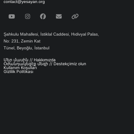
contact@yesayan.org
Social Media
Youtube
Instagram
Facebook
Email
Spotify
Şahkulu Mahallesi, İstiklal Caddesi, Hıdivyal Palas,
No: 231, Zemin Kat
Tünel, Beyoğlu, İstanbul
Մեր մասին // Hakkımızda
Footer menu
Օժանդակեցէք մեզի // Destekçimiz olun
Kullanım Koşulları
Gizlilik Politikası