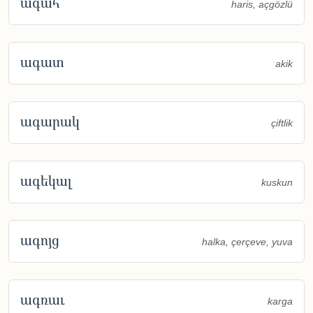
ագահ
haris, açgözlü
ագատ
akik
ագարակ
çiftlik
ագեկալ
kuskun
ագոյց
halka, çerçeve, yuva
ագռաւ
karga