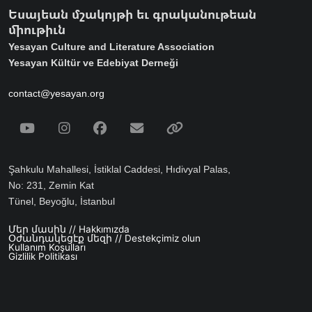
Եսայեան մշակոյթի եւ գրականութեան
միութիւն
Yesayan Culture and Literature Association
Yesayan Kültür ve Edebiyat Derneği
contact@yesayan.org
Social Media
Youtube
Instagram
Facebook
Email
Spotify
Şahkulu Mahallesi, İstiklal Caddesi, Hıdivyal Palas,
No: 231, Zemin Kat
Tünel, Beyoğlu, İstanbul
Մեր մասին // Hakkımızda
Footer menu
Օժանդակեցէք մեզի // Destekçimiz olun
Kullanım Koşulları
Gizlilik Politikası