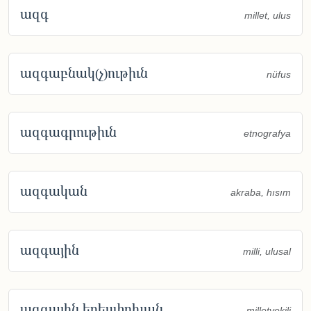
ազգ
millet, ulus
ազգաբնակ(չ)ութիւն
nüfus
ազգագրութիւն
etnografya
ազգական
akraba, hısım
ազգային
milli, ulusal
ազգային երեսփոխան
milletvekili