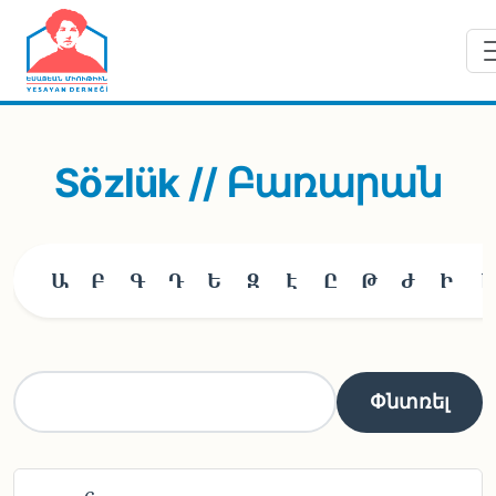
Skip to main content
Sözlük // Բառարան
Ա
Բ
Գ
Դ
Ե
Զ
Է
Ը
Թ
Ժ
Ի
Լ