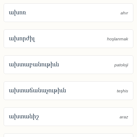
ախոռ
ahır
ախորժիլ
hoşlanmak
ախտաբանութիւն
patoloji
ախտաճանաչութիւն
teşhis
ախտանիշ
araz