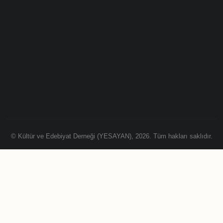
© Kültür ve Edebiyat Derneği (YESAYAN), 2026. Tüm hakları saklıdır.