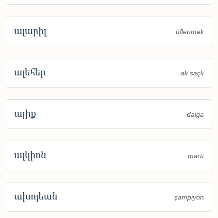
ալարիլ
üflenmek
ալեհեր
ak saçlı
ալիք
dalga
ալկիոն
martı
ախոյեան
şampiyon