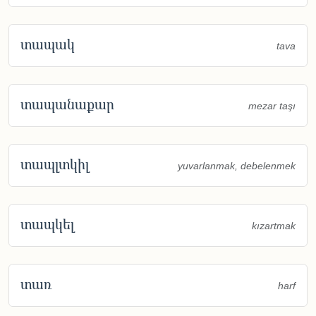
տապակ
tava
տապանաքար
mezar taşı
տապլտկիլ
yuvarlanmak, debelenmek
տապկել
kızartmak
տառ
harf