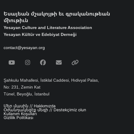
Եսայեան մշակոյթի եւ գրականութեան
միութիւն
Yesayan Culture and Literature Association
Yesayan Kültür ve Edebiyat Derneği
contact@yesayan.org
Social Media
Youtube
Instagram
Facebook
Email
Spotify
Şahkulu Mahallesi, İstiklal Caddesi, Hıdivyal Palas,
No: 231, Zemin Kat
Tünel, Beyoğlu, İstanbul
Մեր մասին // Hakkımızda
Footer menu
Օժանդակեցէք մեզի // Destekçimiz olun
Kullanım Koşulları
Gizlilik Politikası