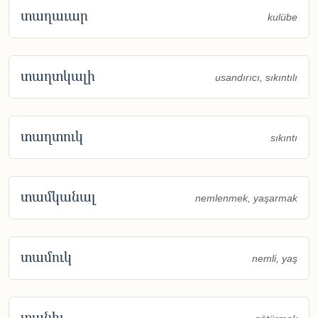
տաղաւար
kulübe
տաղտկալի
usandırıcı, sıkıntılı
տաղտուկ
sıkıntı
տամկանալ
nemlenmek, yaşarmak
տամուկ
nemli, yaş
տանիլ