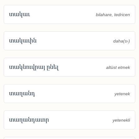
տակաւ
bilahare, tedricen
տակաւին
daha(s›)
տակնուվրայ ընել
altüst etmek
տաղանդ
yetenek
տաղանդաւոր
yetenekli