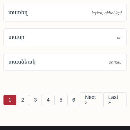
տառեղ
leylek, akbalıkçıl
տասը
on
տասնեակ
on(luk)
Pagination
Next page
Last pag
Next
Last
Page
Page
Page
Page
Page
Page
1
2
3
4
5
6
›
»