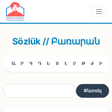
Skip to main content
Sözlük // Բառարան
Ա
Բ
Գ
Դ
Ե
Զ
Է
Ը
Թ
Ժ
Ի
Լ