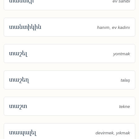
տանտէր
ev sahibi
տանտիկին
hanım, ev kadını
տաշել
yontmak
տաշեղ
talaş
տաշտ
tekne
տապալել
devirmek, yıkmak