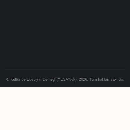
© Kültür ve Edebiyat Derneği (YESAYAN), 2026. Tüm hakları saklıdır.