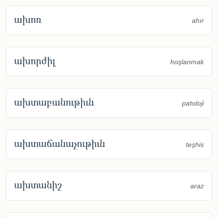
ախոռ
ahır
ախորժիլ
hoşlanmak
ախտաբանութիւն
patoloji
ախտաճանաչութիւն
teşhis
ախտանիշ
araz