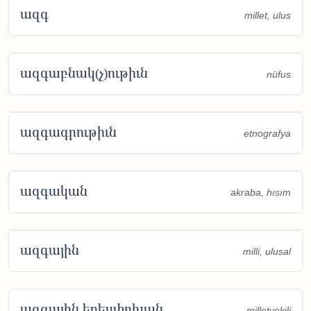
ազգ
millet, ulus
ազգաբնակ(չ)ութիւն
nüfus
ազգագրութիւն
etnografya
ազգական
akraba, hısım
ազգային
milli, ulusal
ազգային երեսփոխան
milletvekili