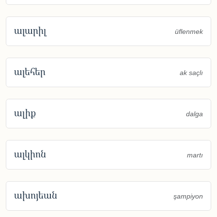
ալարիլ
üflenmek
ալեհեր
ak saçlı
ալիք
dalga
ալկիոն
martı
ախոյեան
şampiyon