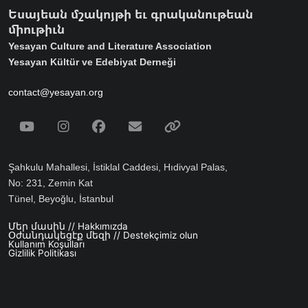
Եսայեան մշակոյթի եւ գրականութեան
միութիւն
Yesayan Culture and Literature Association
Yesayan Kültür ve Edebiyat Derneği
contact@yesayan.org
Social Media
Youtube
Instagram
Facebook
Email
Spotify
Şahkulu Mahallesi, İstiklal Caddesi, Hıdivyal Palas,
No: 231, Zemin Kat
Tünel, Beyoğlu, İstanbul
Մեր մասին // Hakkımızda
Footer menu
Օժանդակեցէք մեզի // Destekçimiz olun
Kullanım Koşulları
Gizlilik Politikası