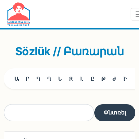
Skip to main content
Sözlük // Բառարան
Ա
Բ
Գ
Դ
Ե
Զ
Է
Ը
Թ
Ժ
Ի
Լ