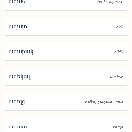
ագահ
haris, açgözlü
ագատ
akik
ագարակ
çiftlik
ագեկալ
kuskun
ագոյց
halka, çerçeve, yuva
ագռաւ
karga