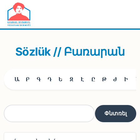
Skip to main content
Sözlük // Բառարան
Ա
Բ
Գ
Դ
Ե
Զ
Է
Ը
Թ
Ժ
Ի
Լ