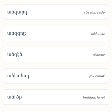
անզարդ
süssüz, sade
անզգոյշ
dikkatsiz
անզէն
silahsız
անէանալ
yok olmak
անէծք
beddua, lanet