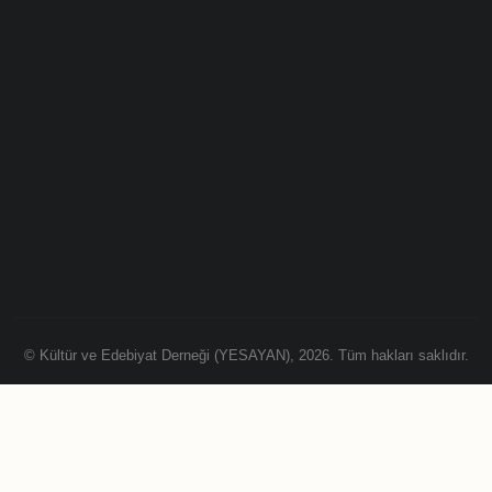
© Kültür ve Edebiyat Derneği (YESAYAN), 2026. Tüm hakları saklıdır.