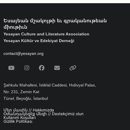
Եսայեան մշակոյթի եւ գրականութեան
միութիւն
Yesayan Culture and Literature Association
Yesayan Kültür ve Edebiyat Derneği
contact@yesayan.org
Social Media
Youtube
Instagram
Facebook
Email
Spotify
Şahkulu Mahallesi, İstiklal Caddesi, Hıdivyal Palas,
No: 231, Zemin Kat
Tünel, Beyoğlu, İstanbul
Մեր մասին // Hakkımızda
Footer menu
Օժանդակեցէք մեզի // Destekçimiz olun
Kullanım Koşulları
Gizlilik Politikası