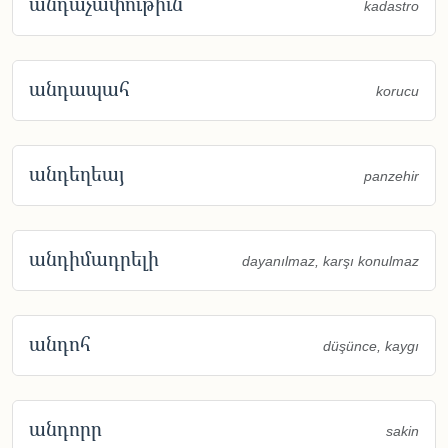
անդաչափութիւն
kadastro
անդապահ
korucu
անդեղեայ
panzehir
անդիմադրելի
dayanılmaz, karşı konulmaz
անդոհ
düşünce, kaygı
անդորր
sakin