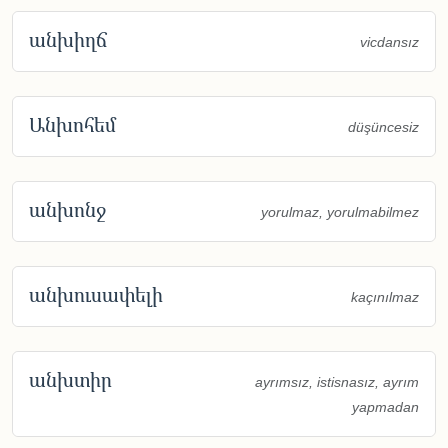
անխիղճ
vicdansız
Անխոհեմ
düşüncesiz
անխոնջ
yorulmaz, yorulmabilmez
անխուսափելի
kaçınılmaz
անխտիր
ayrımsız, istisnasız, ayrım
yapmadan