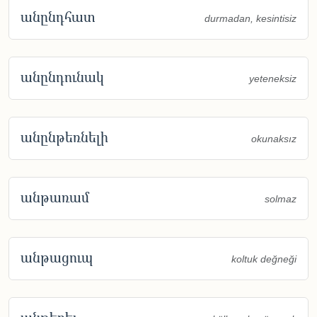
անընդհատ
durmadan, kesintisiz
անընդունակ
yeteneksiz
անընթեռնելի
okunaksız
անթառամ
solmaz
անթացուպ
koltuk değneği