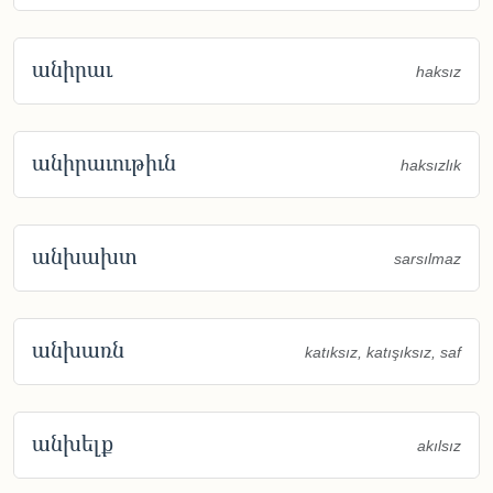
անիրաւ
haksız
անիրաւութիւն
haksızlık
անխախտ
sarsılmaz
անխառն
katıksız, katışıksız, saf
անխելք
akılsız