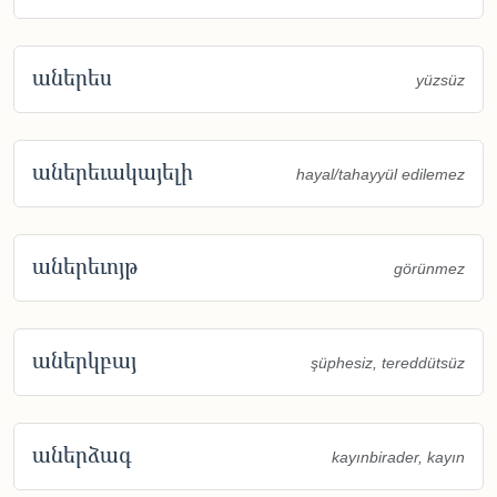
աներես
yüzsüz
աներեւակայելի
hayal/tahayyül edilemez
աներեւոյթ
görünmez
աներկբայ
şüphesiz, tereddütsüz
աներձագ
kayınbirader, kayın