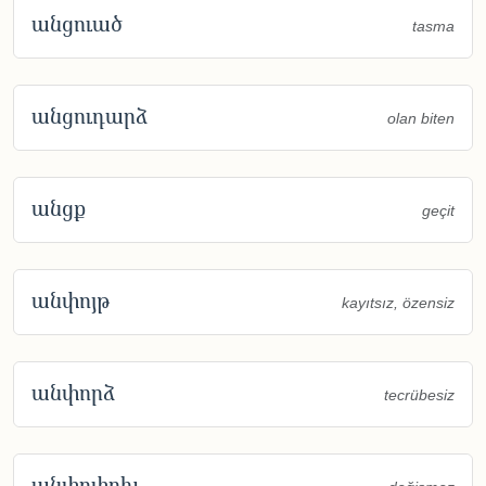
անցուած
tasma
անցուդարձ
olan biten
անցք
geçit
անփոյթ
kayıtsız, özensiz
անփորձ
tecrübesiz
անփոփոխ