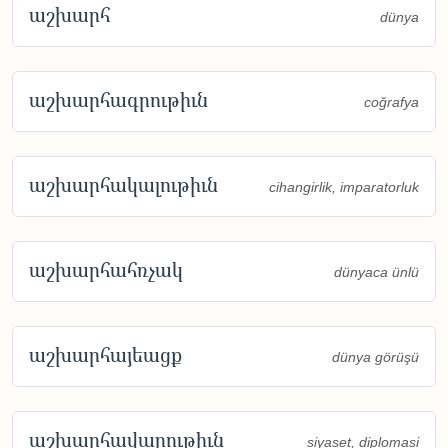
աշխարհ
dünya
աշխարհագրութիւն
coğrafya
աշխարհակալութիւն
cihangirlik, imparatorluk
աշխարհահռչակ
dünyaca ünlü
աշխարհայեացք
dünya görüşü
աշխարհավարութիւն
siyaset, diplomasi