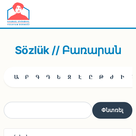
Skip to main content
Sözlük // Բառարան
Ա
Բ
Գ
Դ
Ե
Զ
Է
Ը
Թ
Ժ
Ի
Լ