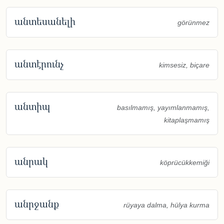
անտեսանելի
görünmez
անտէրունչ
kimsesiz, biçare
անտիպ
basılmamış, yayımlanmamış,
kitaplaşmamış
անրակ
köprücükkemiği
անրջանք
rüyaya dalma, hülya kurma