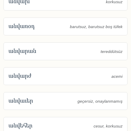
անվախ
korkusuz
անվառօդ
barutsuz, barutsuz boş tüfek
անվարան
tereddütsüz
անվարժ
acemi
անվաւեր
geçersiz, onaylanmamış
անվեհեր
cesur, korkusuz