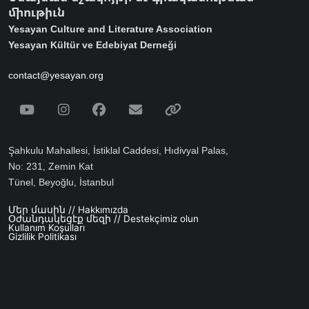
միութիւն
Yesayan Culture and Literature Association
Yesayan Kültür ve Edebiyat Derneği
contact@yesayan.org
Social Media
Youtube
Instagram
Facebook
Email
Spotify
Şahkulu Mahallesi, İstiklal Caddesi, Hıdivyal Palas,
No: 231, Zemin Kat
Tünel, Beyoğlu, İstanbul
Մեր մասին // Hakkımızda
Footer menu
Օժանդակեցէք մեզի // Destekçimiz olun
Kullanım Koşulları
Gizlilik Politikası