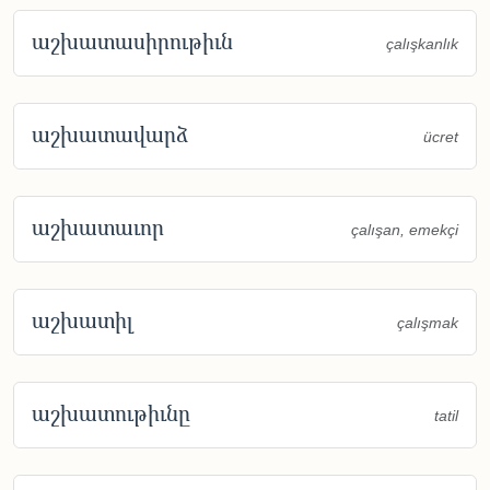
աշխատասիրութիւն
çalışkanlık
աշխատավարձ
ücret
աշխատաւոր
çalışan, emekçi
աշխատիլ
çalışmak
աշխատութիւնը
tatil