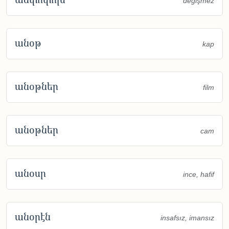
değişmez
անօթ
kap
անօթներ
film
անօթներ
cam
անօսր
ince, hafif
անօրէն
insafsız, imansız