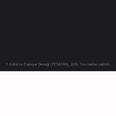
© Kültür ve Edebiyat Derneği (YESAYAN), 2026. Tüm hakları saklıdır.