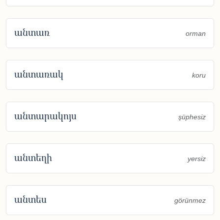
անտառ
orman
անտառակ
koru
անտարակոյս
şüphesiz
անտեղի
yersiz
անտես
görünmez