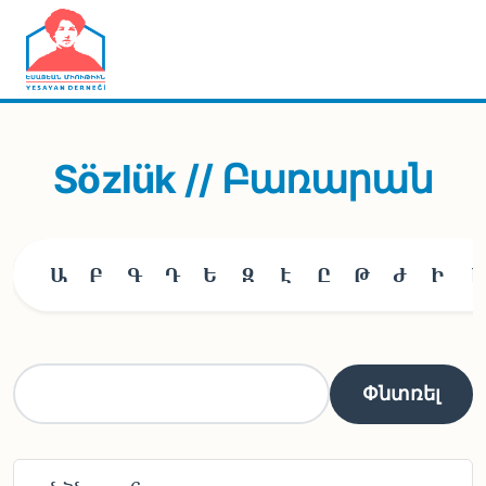
Skip to main content
Sözlük // Բառարան
Ա
Բ
Գ
Դ
Ե
Զ
Է
Ը
Թ
Ժ
Ի
Լ