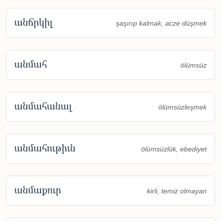
անճրկիլ
şaşırıp kalmak, acze düşmek
անմահ
ölümsüz
անմահանալ
ölümsüzleşmek
անմահութիւն
ölümsüzlük, ebediyet
անմաքուր
kirli, temiz olmayan