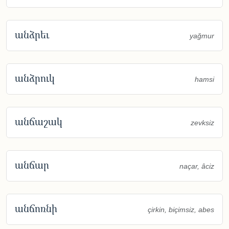
անձրեւ
yağmur
անձրուկ
hamsi
անճաշակ
zevksiz
անճար
naçar, âciz
անճոռնի
çirkin, biçimsiz, abes