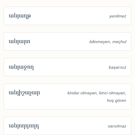
անյաղթ
yenilmez
անյայտ
bilinmeyen, meçhul
անյաջող
başarısız
անյիշաչար
kindar olmayan, kinci olmayan,
hoş gören
անյողդողդ
sarsılmaz