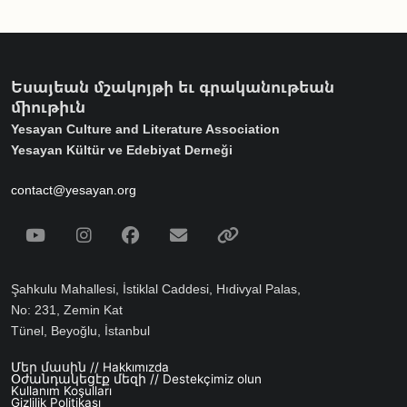
Եսայեան մշակոյթի եւ գրականութեան
միութիւն
Yesayan Culture and Literature Association
Yesayan Kültür ve Edebiyat Derneği
contact@yesayan.org
Social Media
Youtube
Instagram
Facebook
Email
Spotify
Şahkulu Mahallesi, İstiklal Caddesi, Hıdivyal Palas,
No: 231, Zemin Kat
Tünel, Beyoğlu, İstanbul
Մեր մասին // Hakkımızda
Footer menu
Օժանդակեցէք մեզի // Destekçimiz olun
Kullanım Koşulları
Gizlilik Politikası