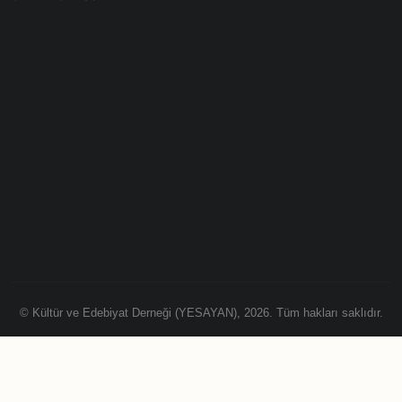
© Kültür ve Edebiyat Derneği (YESAYAN), 2026. Tüm hakları saklıdır.