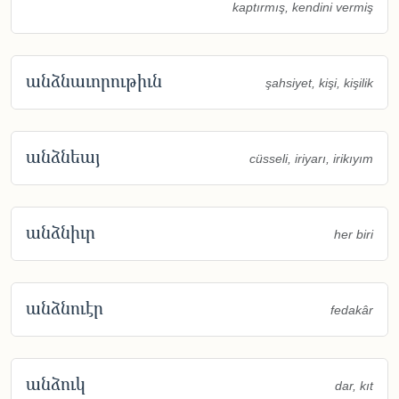
kaptırmış, kendini vermiş
անձնաւորութիւն
şahsiyet, kişi, kişilik
անձնեայ
cüsseli, iriyarı, irikıyım
անձնիւր
her biri
անձնուէր
fedakâr
անձուկ
dar, kıt